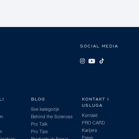
SOCIAL MEDIA
LI
BLOG
KONTAKT I
USLUGA
Sve kategorije
Kontakt
wn
Behind the Sciences
PRO CARD
Pro Talk
Karijera
am
Pro Tips
Press