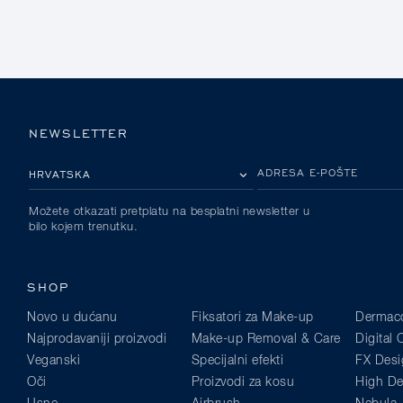
NEWSLETTER
MOLIMO ODABERITE DRŽAVU
ADRESA E-POŠTE
Možete otkazati pretplatu na besplatni newsletter u
bilo kojem trenutku.
SHOP
Novo u dućanu
Fiksatori za Make-up
Dermaco
Najprodavaniji proizvodi
Make-up Removal & Care
Digital
Veganski
Specijalni efekti
FX Desi
Oči
Proizvodi za kosu
High Def