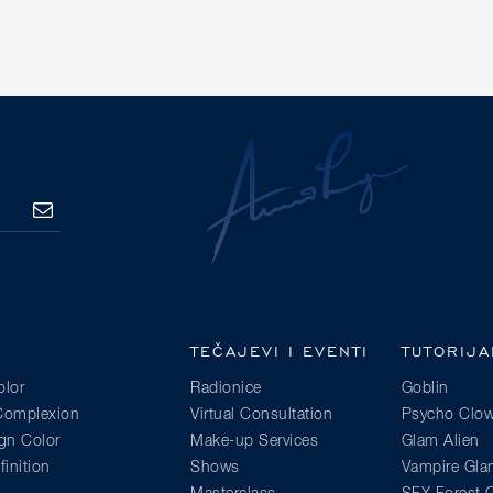
PRETPLATA
TEČAJEVI I EVENTI
TUTORIJA
lor
Radionice
Goblin
 Complexion
Virtual Consultation
Psycho Clo
gn Color
Make-up Services
Glam Alien
inition
Shows
Vampire Gl