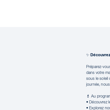
Découvrez 
✨
Préparez-vous 
dans votre ma
sous le solei
journée, nous 
💄 Au progra
• Découvrez le
• Explorez no