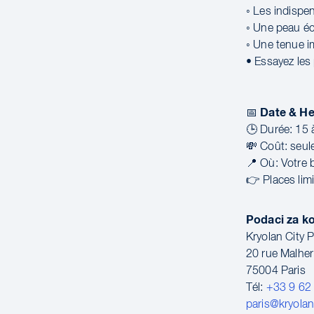
◦ Les indispen
◦ Une peau éc
◦ Une tenue i
• Essayez les
Date & He
📅
🕒 Durée: 15 
💸 Coût: seul
📍 Où: Votre 
👉 Places lim
Podaci za k
Kryolan City P
20 rue Malher
75004 Paris
Tél:
+33 9 62
paris@kryola