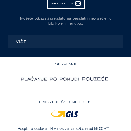
PRETPLATA
Možete otkazati pretplatu na besplatni newsletter u
bilo kojem trenutku.
VIŠE
PRIHVAĆAMO:
PROIZVODE ŠALJEMO PUTEM:
Besplatna dostava u Hrvatsku za narudžbe iznad 58,00 €**