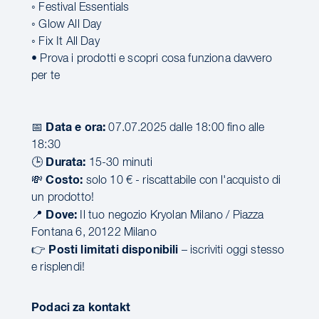
◦ Festival Essentials
◦ Glow All Day
◦ Fix It All Day
• Prova i prodotti e scopri cosa funziona davvero
per te
Data e ora:
📅
07.07.2025 dalle 18:00 fino alle
18:30
Durata:
🕒
15-30 minuti
Costo:
💸
solo 10 € - riscattabile con l'acquisto di
un prodotto!
Dove:
📍
Il tuo negozio Kryolan Milano / Piazza
Fontana 6, 20122 Milano
Posti limitati disponibili
👉
– iscriviti oggi stesso
e risplendi!
Podaci za kontakt