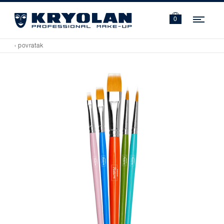
Navi
0
‹ povratak