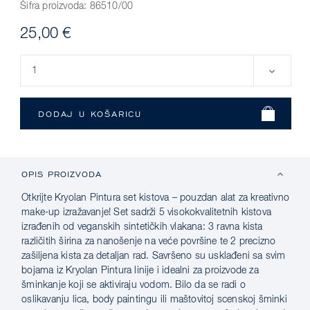
Šifra proizvoda:
86510/00
25,00 €
OPIS PROIZVODA
Otkrijte Kryolan Pintura set kistova – pouzdan alat za kreativno
make-up izražavanje! Set sadrži 5 visokokvalitetnih kistova
izrađenih od veganskih sintetičkih vlakana: 3 ravna kista
različitih širina za nanošenje na veće površine te 2 precizno
zašiljena kista za detaljan rad. Savršeno su usklađeni sa svim
bojama iz Kryolan Pintura linije i idealni za proizvode za
šminkanje koji se aktiviraju vodom. Bilo da se radi o
oslikavanju lica, body paintingu ili maštovitoj scenskoj šminki