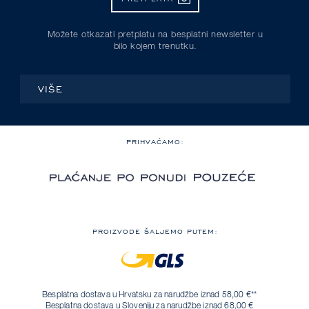
Možete otkazati pretplatu na besplatni newsletter u
bilo kojem trenutku.
VIŠE
PRIHVAĆAMO:
PROIZVODE ŠALJEMO PUTEM:
Besplatna dostava u Hrvatsku za narudžbe iznad 58,00 €**
Besplatna dostava u Sloveniju za narudžbe iznad 68,00 €