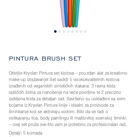
PINTURA BRUSH SET
Otkrijte Kryolan Pintura set kistova – pouzdan alat za kreativno
make-up izražavanje! Set sadrži 5 visokokvalitetnih kistova
izrađenih od veganskih sintetičkih vlakana: 3 ravna kista
različitih širina za nanošenje na veće površine te 2 precizno
zašiljena kista za detaljan rad. Savršeno su usklađeni sa svim
bojama iz Kryolan Pintura linije i idealni za proizvode za
šminkanje koji se aktiviraju vodom. Bilo da se radi o
oslikavanju lica, body paintingu ili maštovitoj scenskoj šminki
– ovaj set pruža sve što vam je potrebno za profesionalan rad.
Detalji:
5 komada