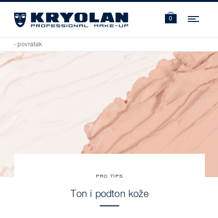
Navi
0
‹ povratak
PRO TIPS
Ton i podton kože