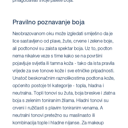
prilagođavati svoje palete boja.
Pravilno poznavanje boja
Neobrazovanom oku može izgledati smiješno da je
lice sastavljeno od plave, žute, crvene i zelene boje,
ali podtonovi su zaista spektar boja. Uz to, podton
nema nikakve veze s time kako se na površini
pojavljuje svijetla ili tamna koža - tako da ista pravila
vrijede za sve tonove kože i sve etničke pripadnosti.
Unatoč beskonačnim raznolikostima podtona kože,
općenito postoje tri kategorije - topla, hladna i
neutralna. Topli tonovi su žuta, boja breskve i zlatna
boja s zelenim toniranim žilama. Hladni tonovi su
crveni i ružičasti s plavim toniranim venama. A
neutralni tonovi pretežno su maslinasto ili
kombinacija tople i hladne nijanse. Za makeup