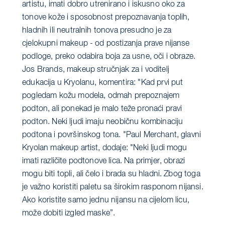
artistu, imati dobro utrenirano i iskusno oko za
tonove kože i sposobnost prepoznavanja toplih,
hladnih ili neutralnih tonova presudno je za
cjelokupni makeup - od postizanja prave nijanse
podloge, preko odabira boja za usne, oči i obraze.
Jos Brands, makeup stručnjak za i voditelj
edukacija u Kryolanu, komentira: "Kad prvi put
pogledam kožu modela, odmah prepoznajem
podton, ali ponekad je malo teže pronaći pravi
podton. Neki ljudi imaju neobičnu kombinaciju
podtona i površinskog tona. "Paul Merchant, glavni
Kryolan makeup artist, dodaje: "Neki ljudi mogu
imati različite podtonove lica. Na primjer, obrazi
mogu biti topli, ali čelo i brada su hladni. Zbog toga
je važno koristiti paletu sa širokim rasponom nijansi.
Ako koristite samo jednu nijansu na cijelom licu,
može dobiti izgled maske”.