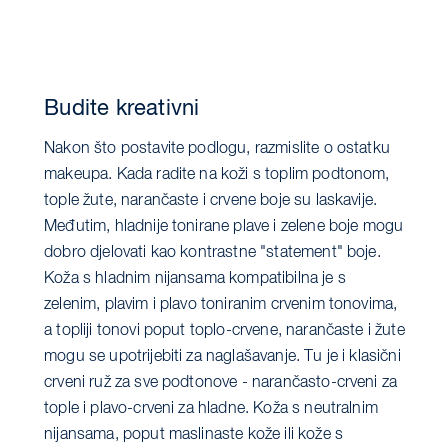
Budite kreativni
Nakon što postavite podlogu, razmislite o ostatku
makeupa. Kada radite na koži s toplim podtonom,
tople žute, narančaste i crvene boje su laskavije.
Međutim, hladnije tonirane plave i zelene boje mogu
dobro djelovati kao kontrastne "statement" boje.
Koža s hladnim nijansama kompatibilna je s
zelenim, plavim i plavo toniranim crvenim tonovima,
a topliji tonovi poput toplo-crvene, narančaste i žute
mogu se upotrijebiti za naglašavanje. Tu je i klasični
crveni ruž za sve podtonove - narančasto-crveni za
tople i plavo-crveni za hladne. Koža s neutralnim
nijansama, poput maslinaste kože ili kože s