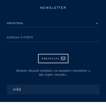
NEWSLETTER
MOLIMO ODABERITE DRŽAVU
ADRESA E-POŠTE
PRETPLATA
Možete otkazati pretplatu na besplatni newsletter u
bilo kojem trenutku.
VIŠE