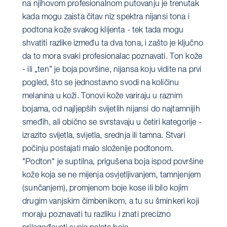
na njihovom profesionalnom putovanju je trenutak
kada mogu zaista čitav niz spektra nijansi tona i
podtona kože svakog klijenta - tek tada mogu
shvatiti razlike između ta dva tona, i zašto je ključno
da to mora svaki profesionalac poznavati. Ton kože
- ili „ten” je boja površine, nijansa koju vidite na prvi
pogled, što se jednostavno svodi na količinu
melanina u koži. Tonovi kože variraju u raznim
bojama, od najljepših svijetlih nijansi do najtamnijih
smeđih, ali obično se svrstavaju u četiri kategorije -
izrazito svijetla, svijetla, srednja ili tamna. Stvari
počinju postajati malo složenije podtonom.
"Podton" je suptilna, prigušena boja ispod površine
kože koja se ne mijenja osvjetljivanjem, tamnjenjem
(sunčanjem), promjenom boje kose ili bilo kojim
drugim vanjskim čimbenikom, a tu su šminkeri koji
moraju poznavati tu razliku i znati precizno