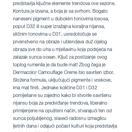
predstavlja ključne elemente trendova ove sezone.
Kontura je izvana, a boja je sa svrhom. Bogato
naneseni pigment u dubokim tonovima lososa,
poput D32 ili super izražajna koraljna nijansa,
sličnim tonovima u D31, usredotočuje se
prvenstveno na obraze i ublendava duž cijelog
obraza sve do uha u mješavinu koja podsjeća na
zalazak sunca ocean. Ključ za postizanje ovog
toplog rumenila je da bude mat! Zbog čega je
Dermacolor Camouflage Creme bio savršen izbor.
Složena formula, uključujući pigmente i voskove,
ima mat finiš. Jednake količine D31 i D32
pomiješane su zajedno kako bi stvorile savršenu
nijansu boja za predviđanje trendova, liberalno
primijenjene na opušteni način, stvarajući ten od
sunca poljubljenog, slaveći radosnu izmaglicu
ljetnih dana i odajući počast kulturi koja predstavlja