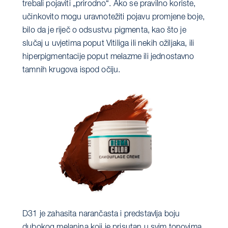
trebali pojaviti „prirodno“. Ako se pravilno koriste,
učinkovito mogu uravnotežiti pojavu promjene boje,
bilo da je riječ o odsustvu pigmenta, kao što je
slučaj u uvjetima poput Vitiliga ili nekih ožiljaka, ili
hiperpigmentacije poput melazme ili jednostavno
tamnih krugova ispod očiju.
D31 je zahasita narančasta i predstavlja boju
dubokog melanina koji je prisutan u svim tonovima