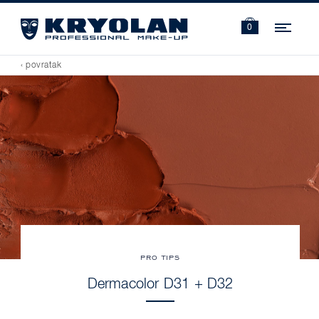
Navi
0
‹ povratak
PRO TIPS
Dermacolor D31 + D32