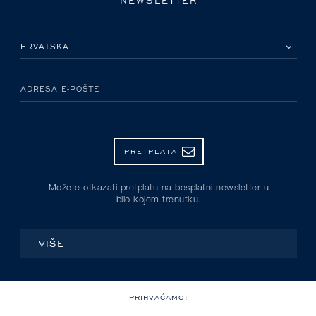
MOLIMO ODABERITE DRŽAVU
ADRESA E-POŠTE
PRETPLATA
Možete otkazati pretplatu na besplatni newsletter u
bilo kojem trenutku.
VIŠE
PRIHVAĆAMO: