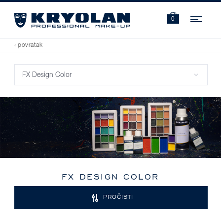
Navi
0
‹ povratak
FX DESIGN COLOR
PROČISTI