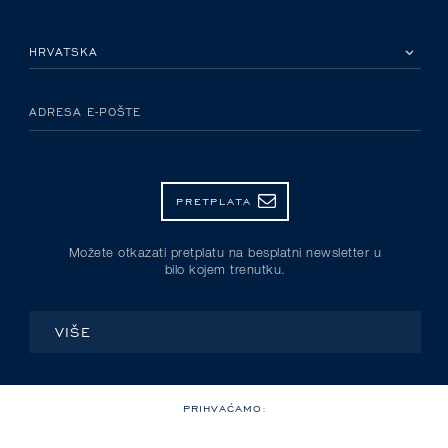
MOLIMO ODABERITE DRŽAVU
ADRESA E-POŠTE
PRETPLATA
Možete otkazati pretplatu na besplatni newsletter u
bilo kojem trenutku.
VIŠE
PRIHVAĆAMO: