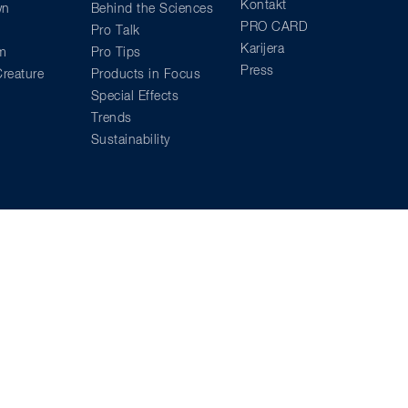
Kontakt
wn
Behind the Sciences
PRO CARD
Pro Talk
Karijera
am
Pro Tips
Press
reature
Products in Focus
Special Effects
Trends
Sustainability
00 €**
,00 €