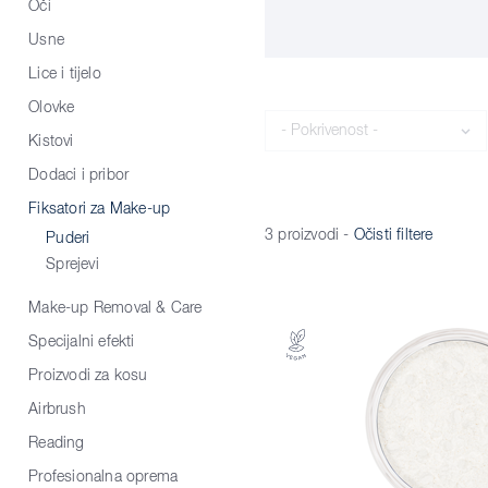
Oči
Usne
Lice i tijelo
Olovke
Pokrivenost
Kistovi
Dodaci i pribor
Fiksatori za Make-up
3 proizvodi
-
Očisti filtere
Puderi
Sprejevi
Make-up Removal & Care
Specijalni efekti
Proizvodi za kosu
Airbrush
Reading
Profesionalna oprema