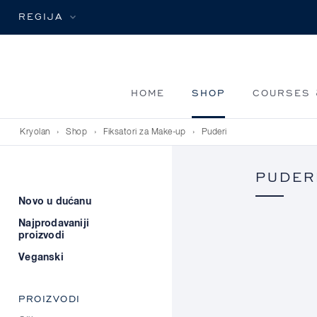
REGIJA
HOME
SHOP
COURSES 
Kryolan
›
Shop
›
Fiksatori za Make-up
›
Puderi
PUDER
Novo u dućanu
Najprodavaniji
proizvodi
Veganski
PROIZVODI