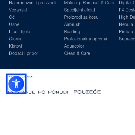
Najprodavaniji proizvodi
Make-up Removal & Care
Digital
Veganski
Specijalni efekti
FX Desi
Oči
Proizvodi za kosu
High Def
Usne
Airbrush
Nebula
Lice i tijelo
Reading
Pintura
Olovke
Profesionalna oprema
Supraco
Kistovi
Aquacolor
Dodaci i pribor
Clean & Care
PRIHVAĆAMO:
© Kryolan 2026
Mogućnosti dostave
Opći uvjeti
Jednostrani raskid ug