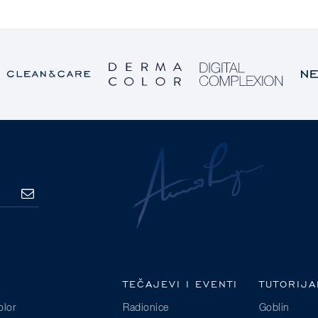
PRETPLATA
TEČAJEVI I EVENTI
TUTORIJA
lor
Radionice
Goblin