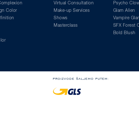
 Complexion
Virtual Consultation
Psycho Clo
gn Color
Make-up Services
Glam Alien
inition
Shows
Vampire Gl
Masterclass
SFX Forest C
Bold Blush
lor
PROIZVODE ŠALJEMO PUTEM:
Besplatna dostava u Hrvatsku za narudžbe iznad 58,
Besplatna dostava u Sloveniju za narudžbe iznad 68
ovora
Izjava o privatnosti
Kodeks ponašanja
Whistleblowing
Pravne napomene