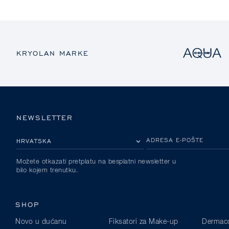
KRYOLAN MARKE
NEWSLETTER
MOLIMO ODABERITE DRŽAVU
ADRESA E-POŠTE
Možete otkazati pretplatu na besplatni newsletter u
bilo kojem trenutku.
SHOP
Novo u dućanu
Fiksatori za Make-up
Dermaco