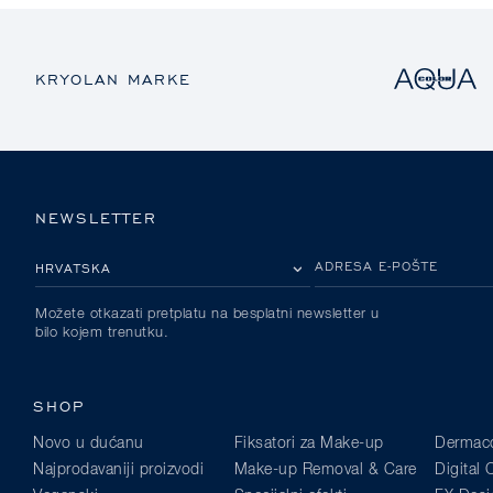
KRYOLAN MARKE
NEWSLETTER
MOLIMO ODABERITE DRŽAVU
ADRESA E-POŠTE
Možete otkazati pretplatu na besplatni newsletter u
bilo kojem trenutku.
SHOP
Novo u dućanu
Fiksatori za Make-up
Dermaco
Najprodavaniji proizvodi
Make-up Removal & Care
Digital