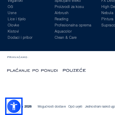
Veganski
Specijalni efekti
FX Desi
Oči
Proizvodi za kosu
High Def
Usne
Airbrush
Nebula
Lice i tijelo
Reading
Pintura
Olovke
Profesionalna oprema
Supraco
Kistovi
Aquacolor
Dodaci i pribor
Clean & Care
PRIHVAĆAMO:
© Kryolan 2026
Mogućnosti dostave
Opći uvjeti
Jednostrani raskid ug