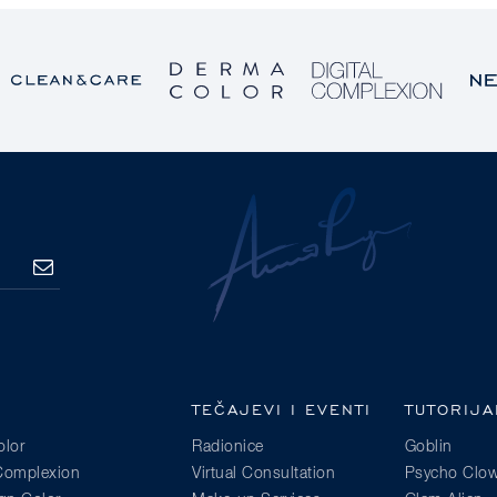
PRETPLATA
TEČAJEVI I EVENTI
TUTORIJA
lor
Radionice
Goblin
 Complexion
Virtual Consultation
Psycho Clo