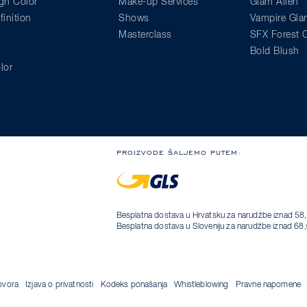
gn Color
Make-up Services
Glam Alien
inition
Shows
Vampire Gl
Masterclass
SFX Forest C
Bold Blush
lor
PROIZVODE ŠALJEMO PUTEM:
Besplatna dostava u Hrvatsku za narudžbe iznad 58,
Besplatna dostava u Sloveniju za narudžbe iznad 68
ovora
Izjava o privatnosti
Kodeks ponašanja
Whistleblowing
Pravne napomene