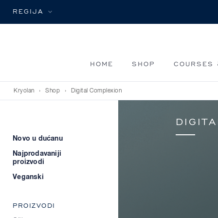
REGIJA
HOME
SHOP
COURSES 
Kryolan
›
Shop
›
Digital Complexion
DIGIT
Novo u dućanu
Najprodavaniji
proizvodi
Veganski
PROIZVODI