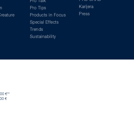
Pro Talk
Karijera
am
Pro Tips
Press
reature
Products in Focus
Special Effects
Trends
Sustainability
00 €**
,00 €