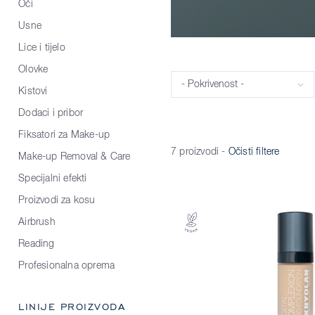
Oči
Usne
Lice i tijelo
Olovke
Pokrivenost
Kistovi
Dodaci i pribor
Fiksatori za Make-up
7 proizvodi
-
Očisti filtere
Make-up Removal & Care
Specijalni efekti
Proizvodi za kosu
Airbrush
Reading
Profesionalna oprema
LINIJE PROIZVODA