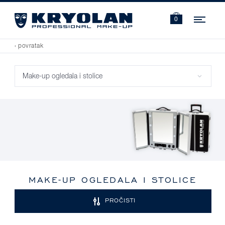
Navi
0
‹ povratak
MAKE-UP OGLEDALA I STOLICE
PROČISTI