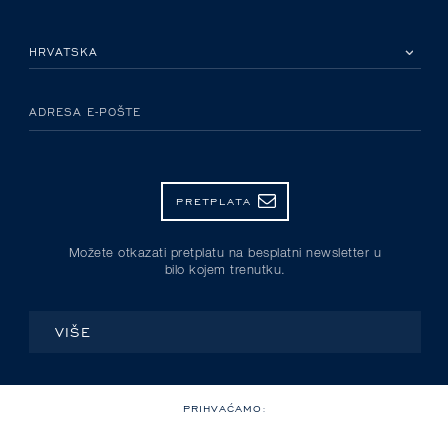
MOLIMO ODABERITE DRŽAVU
ADRESA E-POŠTE
PRETPLATA
Možete otkazati pretplatu na besplatni newsletter u
bilo kojem trenutku.
VIŠE
PRIHVAĆAMO: