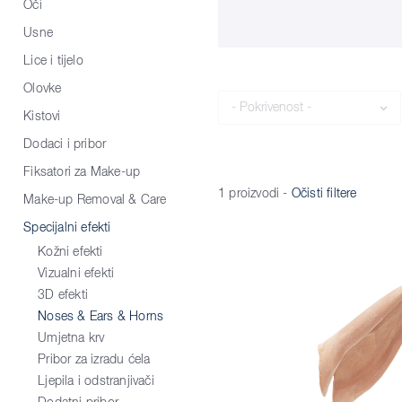
Oči
Usne
Lice i tijelo
Olovke
Pokrivenost
Kistovi
Dodaci i pribor
Fiksatori za Make-up
1 proizvodi
-
Očisti filtere
Make-up Removal & Care
Specijalni efekti
Kožni efekti
Vizualni efekti
3D efekti
Noses & Ears & Horns
Umjetna krv
Pribor za izradu ćela
Ljepila i odstranjivači