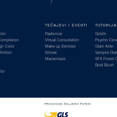
TEČAJEVI I EVENTI
TUTORIJA
lor
Radionice
Goblin
 Complexion
Virtual Consultation
Psycho Clo
gn Color
Make-up Services
Glam Alien
inition
Shows
Vampire Gl
Masterclass
SFX Forest C
Bold Blush
lor
PROIZVODE ŠALJEMO PUTEM: