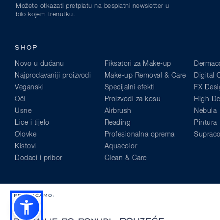
Možete otkazati pretplatu na besplatni newsletter u
bilo kojem trenutku.
SHOP
Novo u dućanu
Fiksatori za Make-up
Dermaco
Najprodavaniji proizvodi
Make-up Removal & Care
Digital
Veganski
Specijalni efekti
FX Desi
Oči
Proizvodi za kosu
High Def
Usne
Airbrush
Nebula
Lice i tijelo
Reading
Pintura
Olovke
Profesionalna oprema
Supraco
Kistovi
Aquacolor
Dodaci i pribor
Clean & Care
PRIHVAĆAMO: