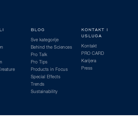
LI
BLOG
KONTAKT I
USLUGA
Sve kategorije
Kontakt
wn
Behind the Sciences
PRO CARD
Pro Talk
Karijera
am
Pro Tips
Press
reature
Products in Focus
Special Effects
Trends
Sustainability