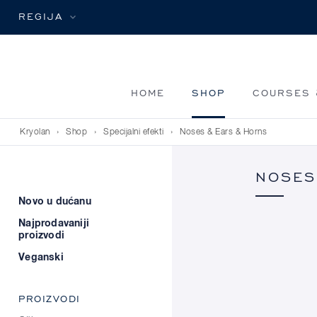
REGIJA
HOME
SHOP
COURSES 
Kryolan
›
Shop
›
Specijalni efekti
›
Noses & Ears & Horns
NOSES
Novo u dućanu
Najprodavaniji
proizvodi
Veganski
PROIZVODI