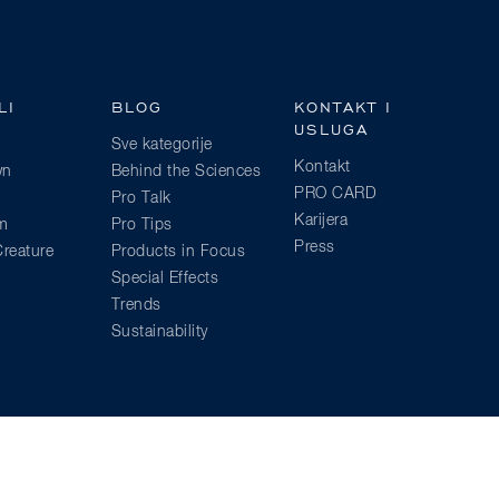
LI
BLOG
KONTAKT I
USLUGA
Sve kategorije
Kontakt
wn
Behind the Sciences
PRO CARD
Pro Talk
Karijera
am
Pro Tips
Press
reature
Products in Focus
Special Effects
Trends
Sustainability