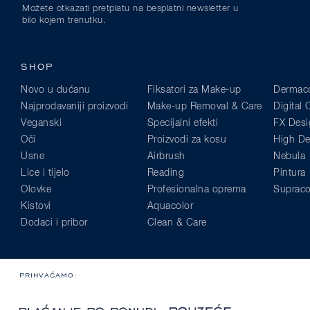
Možete otkazati pretplatu na besplatni newsletter u
bilo kojem trenutku.
SHOP
Novo u dućanu
Fiksatori za Make-up
Dermaco
Najprodavaniji proizvodi
Make-up Removal & Care
Digital
Veganski
Specijalni efekti
FX Desi
Oči
Proizvodi za kosu
High Def
Usne
Airbrush
Nebula
Lice i tijelo
Reading
Pintura
Olovke
Profesionalna oprema
Supraco
Kistovi
Aquacolor
Dodaci i pribor
Clean & Care
PRIHVAĆAMO: