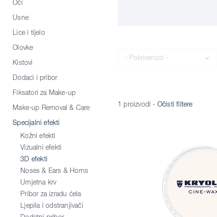
Oči
Usne
Lice i tijelo
Olovke
Pokrivenost
Kistovi
Dodaci i pribor
Fiksatori za Make-up
1 proizvodi
-
Očisti filtere
Make-up Removal & Care
Specijalni efekti
Kožni efekti
Vizualni efekti
3D efekti
Noses & Ears & Horns
Umjetna krv
Pribor za izradu ćela
Ljepila i odstranjivači