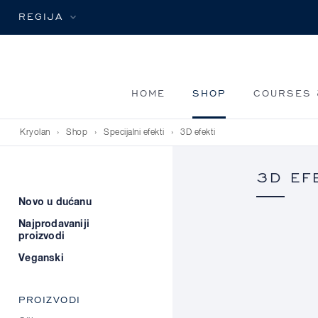
REGIJA
HOME
SHOP
COURSES 
Kryolan
›
Shop
›
Specijalni efekti
›
3D efekti
3D EF
Novo u dućanu
Najprodavaniji
proizvodi
Veganski
PROIZVODI