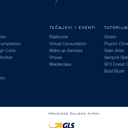
TEČAJEVI I EVENTI
TUTORIJA
lor
Radionice
Goblin
 Complexion
Virtual Consultation
Psycho Clo
gn Color
Make-up Services
Glam Alien
inition
Shows
Vampire Gl
Masterclass
SFX Forest C
Bold Blush
lor
PROIZVODE ŠALJEMO PUTEM: