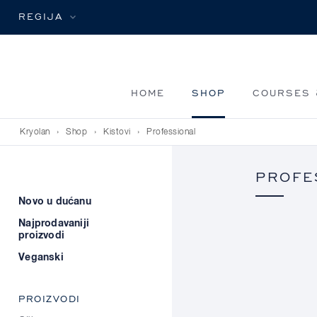
REGIJA
HOME
SHOP
COURSES 
Kryolan
›
Shop
›
Kistovi
›
Professional
PROFE
Novo u dućanu
Najprodavaniji
proizvodi
Veganski
PROIZVODI