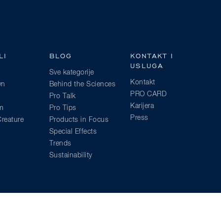
LI
BLOG
KONTAKT I
USLUGA
Sve kategorije
Kontakt
wn
Behind the Sciences
PRO CARD
Pro Talk
Karijera
am
Pro Tips
Press
reature
Products in Focus
Special Effects
Trends
Sustainability