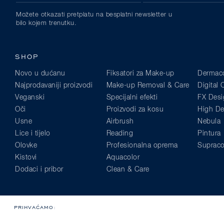
Možete otkazati pretplatu na besplatni newsletter u
bilo kojem trenutku.
SHOP
Novo u dućanu
Fiksatori za Make-up
Dermaco
Najprodavaniji proizvodi
Make-up Removal & Care
Digital
Veganski
Specijalni efekti
FX Desi
Oči
Proizvodi za kosu
High Def
Usne
Airbrush
Nebula
Lice i tijelo
Reading
Pintura
Olovke
Profesionalna oprema
Supraco
Kistovi
Aquacolor
Dodaci i pribor
Clean & Care
PRIHVAĆAMO: