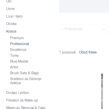
Oči
Usne
Lice i tijelo
Olovke
Pokrivenost
Kistovi
Premium
Professional
Excellence
1 proizvodi
-
Očisti filtere
Torey
Blue Master
Artist
Brush Sets & Bags
Sredstvo za čišćenje
četkica
Dodaci i pribor
Fiksatori za Make-up
Make-up Removal & Care