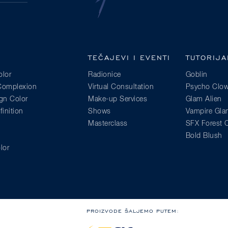
PRETPLATA
TEČAJEVI I EVENTI
TUTORIJA
lor
Radionice
Goblin
 Complexion
Virtual Consultation
Psycho Clo
gn Color
Make-up Services
Glam Alien
inition
Shows
Vampire Gl
Masterclass
SFX Forest C
Bold Blush
lor
PROIZVODE ŠALJEMO PUTEM: