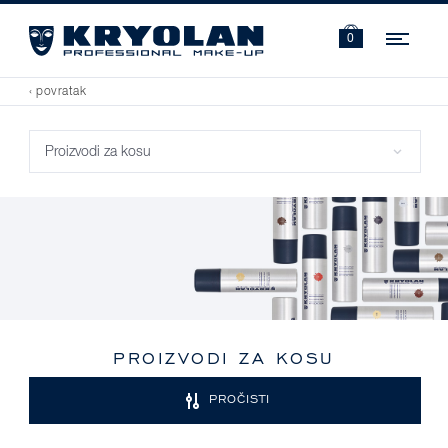
Navi
0
‹ povratak
PROIZVODI ZA KOSU
PROČISTI