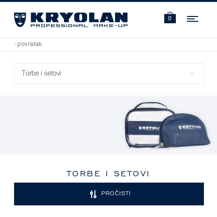
Navi
0
‹ povratak
TORBE I SETOVI
PROČISTI