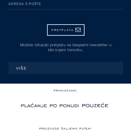
ADRESA E-POŠTE
PRETPLATA
Možete otkazati pretplatu na besplatni newsletter u
bilo kojem trenutku.
VIŠE
PRIHVAĆAMO:
PROIZVODE ŠALJEMO PUTEM: