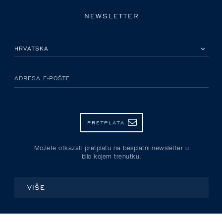
NEWSLETTER
MOLIMO ODABERITE DRŽAVU
ADRESA E-POŠTE
PRETPLATA
Možete otkazati pretplatu na besplatni newsletter u
bilo kojem trenutku.
VIŠE