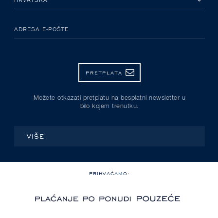
ADRESA E-POŠTE
PRETPLATA
Možete otkazati pretplatu na besplatni newsletter u
bilo kojem trenutku.
VIŠE
PRIHVAĆAMO: