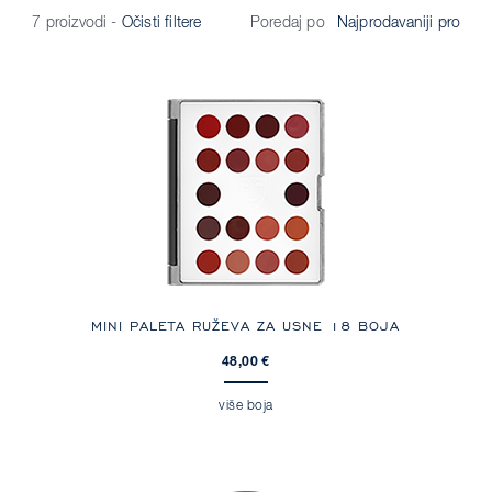
Poredaj po
7 proizvodi
-
Očisti filtere
MINI PALETA RUŽEVA ZA USNE 18 BOJA
48,00 €
više boja