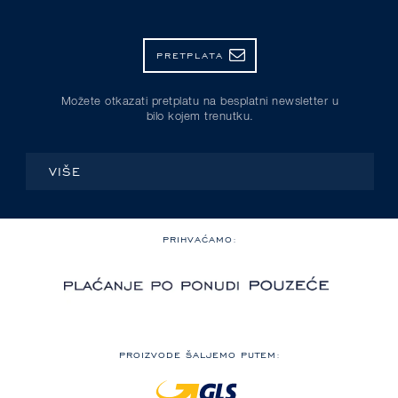
PRETPLATA
Možete otkazati pretplatu na besplatni newsletter u
bilo kojem trenutku.
VIŠE
PRIHVAĆAMO:
PROIZVODE ŠALJEMO PUTEM: