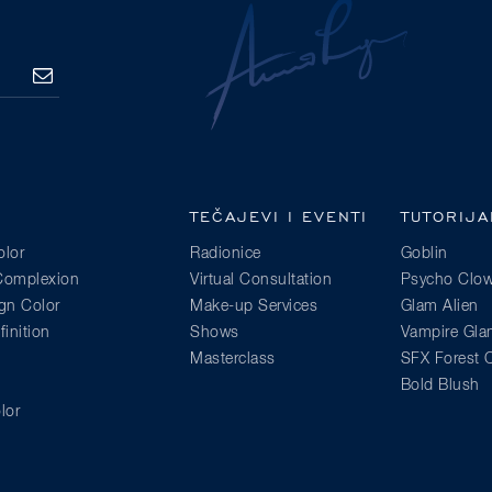
PRETPLATA
TEČAJEVI I EVENTI
TUTORIJA
lor
Radionice
Goblin
 Complexion
Virtual Consultation
Psycho Clo
gn Color
Make-up Services
Glam Alien
inition
Shows
Vampire Gl
Masterclass
SFX Forest C
Bold Blush
lor