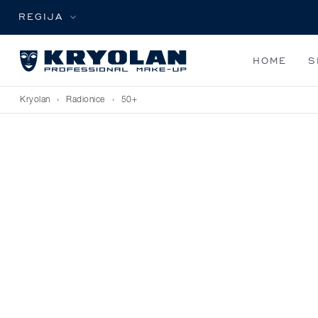
REGIJA
HOME
S
Kryolan
›
Radionice
›
50+