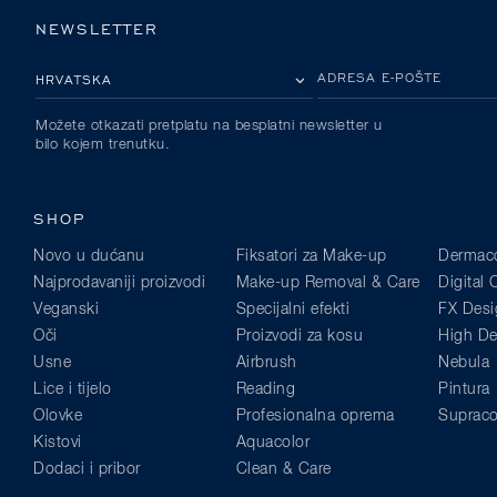
NEWSLETTER
MOLIMO ODABERITE DRŽAVU
ADRESA E-POŠTE
Možete otkazati pretplatu na besplatni newsletter u
bilo kojem trenutku.
SHOP
Novo u dućanu
Fiksatori za Make-up
Dermaco
Najprodavaniji proizvodi
Make-up Removal & Care
Digital
Veganski
Specijalni efekti
FX Desi
Oči
Proizvodi za kosu
High Def
Usne
Airbrush
Nebula
Lice i tijelo
Reading
Pintura
Olovke
Profesionalna oprema
Supraco
Kistovi
Aquacolor
Dodaci i pribor
Clean & Care