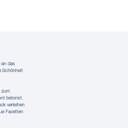
e an das
e Schönheit
t zum
nnt betonst.
uck verleihen
eue Facetten