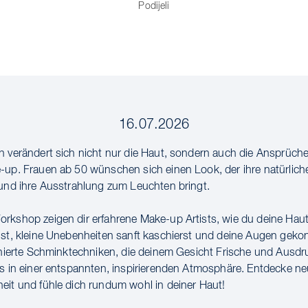
Podijeli
16.07.2026
n verändert sich nicht nur die Haut, sondern auch die Ansprüch
-up. Frauen ab 50 wünschen sich einen Look, der ihre natürlich
 und ihre Ausstrahlung zum Leuchten bringt.
rkshop zeigen dir erfahrene Make-up Artists, wie du deine Hau
gst, kleine Unebenheiten sanft kaschierst und deine Augen geko
finierte Schminktechniken, die deinem Gesicht Frische und Ausdr
es in einer entspannten, inspirierenden Atmosphäre. Entdecke n
eit und fühle dich rundum wohl in deiner Haut!