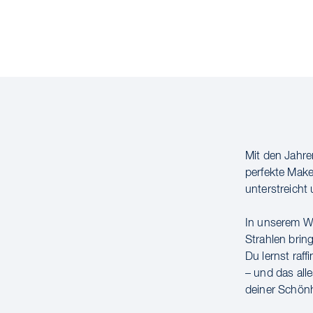
Mit den Jahre
perfekte Make
unterstreicht
In unserem Wo
Strahlen brin
Du lernst raf
– und das all
deiner Schönh