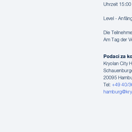
Uhrzeit 15:00
Level - Anfän
Die Teilnehmer
Am Tag der Ve
Podaci za k
Kryolan City
Schauenburge
20095 Hamb
Tel:
+49 40/3
hamburg@kry