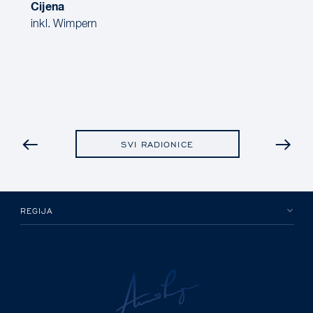
Cijena
inkl. Wimpern
PRETHODNA
SVI RADIONICE
REGIJA