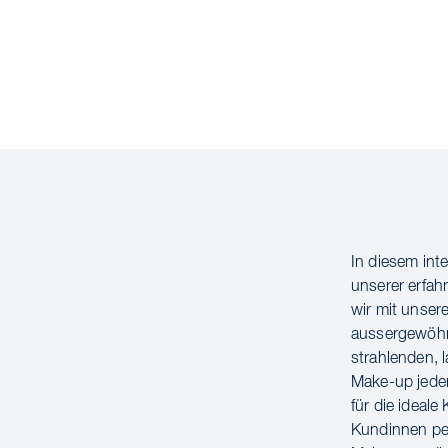
In diesem int
unserer erfah
wir mit unser
aussergewöhnl
strahlenden, 
Make-up jeden
für die ideal
Kundinnen per