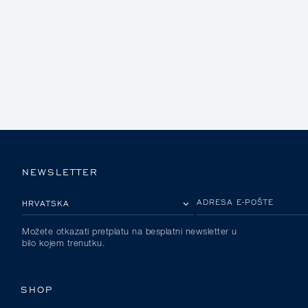
NEWSLETTER
MOLIMO ODABERITE DRŽAVU
ADRESA E-POŠTE
Možete otkazati pretplatu na besplatni newsletter u
bilo kojem trenutku.
SHOP