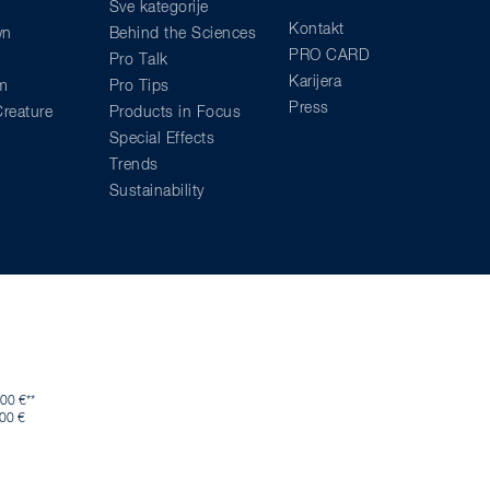
Sve kategorije
Kontakt
wn
Behind the Sciences
PRO CARD
Pro Talk
Karijera
am
Pro Tips
Press
reature
Products in Focus
Special Effects
Trends
Sustainability
00 €**
,00 €