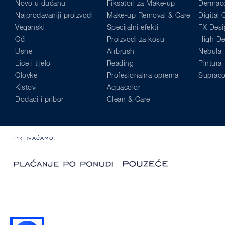
Novo u dućanu
Fiksatori za Make-up
Dermaco
Najprodavaniji proizvodi
Make-up Removal & Care
Digital
Veganski
Specijalni efekti
FX Desi
Oči
Proizvodi za kosu
High Def
Usne
Airbrush
Nebula
Lice i tijelo
Reading
Pintura
Olovke
Profesionalna oprema
Supraco
Kistovi
Aquacolor
Dodaci i pribor
Clean & Care
PRIHVAĆAMO: