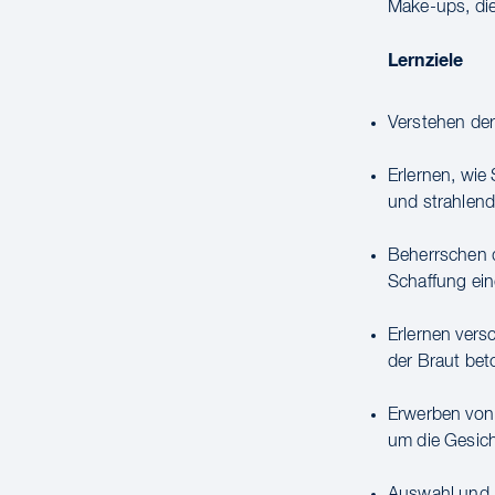
Make-ups, di
Lernziele
Verstehen de
Erlernen, wie
und strahlende
Beherrschen 
Schaffung ei
Erlernen vers
der Braut be
Erwerben von 
um die Gesich
Auswahl und 