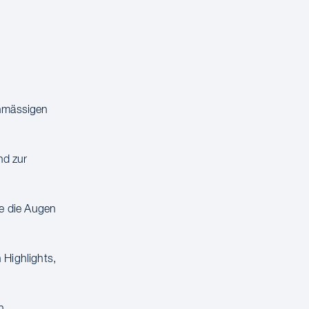
enmässigen
nd zur
ie die Augen
 Highlights,
n