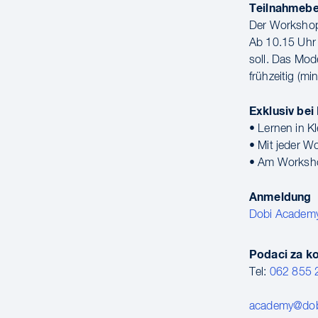
Teilnahmeb
Der Workshop 
Ab 10.15 Uhr 
soll. Das Mod
frühzeitig (mi
Exklusiv bei
• Lernen in K
• Mit jeder 
• Am Workshop
Anmeldung
Dobi Academ
Podaci za k
Tel:
062 855 
academy@dob