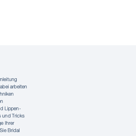
nleitung
abei arbeiten
chniken
en
nd Lippen-
s und Tricks
e Ihrer
Sie Bridal