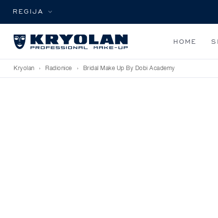
REGIJA
HOME
S
Kryolan
›
Radionice
›
Bridal Make Up By Dobi Academy