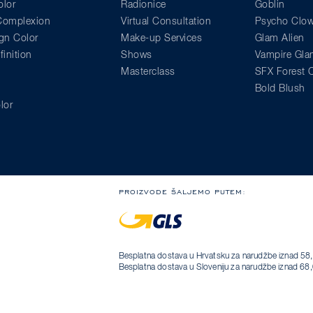
lor
Radionice
Goblin
 Complexion
Virtual Consultation
Psycho Clo
gn Color
Make-up Services
Glam Alien
inition
Shows
Vampire Gl
Masterclass
SFX Forest C
Bold Blush
lor
PROIZVODE ŠALJEMO PUTEM:
Besplatna dostava u Hrvatsku za narudžbe iznad 58,
Besplatna dostava u Sloveniju za narudžbe iznad 68