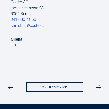
Coidro AG
Industriestrasse 23
6064 Kerns
041 660 71 50
t.amstutz@coidro.ch
Cijena
100
PRETHODNA
SVI RADIONICE