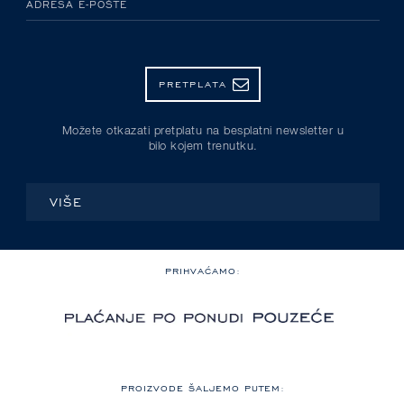
ADRESA E-POŠTE
PRETPLATA
Možete otkazati pretplatu na besplatni newsletter u
bilo kojem trenutku.
VIŠE
PRIHVAĆAMO:
PROIZVODE ŠALJEMO PUTEM: