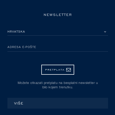
NEWSLETTER
MOLIMO ODABERITE DRŽAVU
ADRESA E-POŠTE
PRETPLATA
Možete otkazati pretplatu na besplatni newsletter u
bilo kojem trenutku.
VIŠE