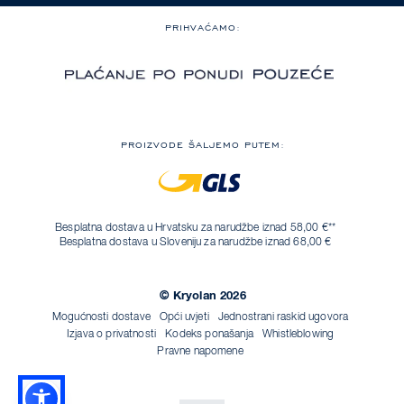
PRIHVAĆAMO:
PROIZVODE ŠALJEMO PUTEM:
Besplatna dostava u Hrvatsku za narudžbe iznad 58,00 €**
Besplatna dostava u Sloveniju za narudžbe iznad 68,00 €
© Kryolan 2026
Mogućnosti dostave
Opći uvjeti
Jednostrani raskid ugovora
Izjava o privatnosti
Kodeks ponašanja
Whistleblowing
Pravne napomene