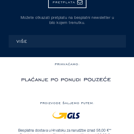
PRETPLATA
Možete otkazati pretplatu na besplatni newsletter u
bilo kojem trenutku.
VIŠE
PRIHVAĆAMO:
PROIZVODE ŠALJEMO PUTEM:
Besplatna dostava u Hrvatsku za narudžbe iznad 58,00 €**