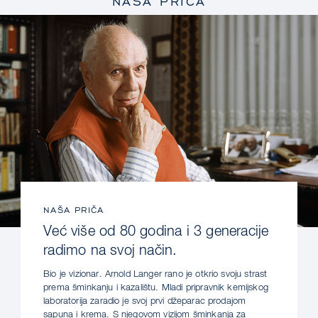
NAŠA PRIČA
NAŠA PRIČA
Već više od 80 godina i 3 generacije
radimo na svoj način.
Bio je vizionar. Arnold Langer rano je otkrio svoju strast
prema šminkanju i kazalištu. Mladi pripravnik kemijskog
laboratorija zaradio je svoj prvi džeparac prodajom
sapuna i krema. S njegovom vizijom šminkanja za