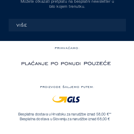
Možete otkazati pretplatu na besplatni newsletter u
bilo kojem trenutku.
VIŠE
PRIHVAĆAMO:
PROIZVODE ŠALJEMO PUTEM:
Besplatna dostava u Hrvatsku za narudžbe iznad 58,00 €**
Besplatna dostava u Sloveniju za narudžbe iznad 68,00 €