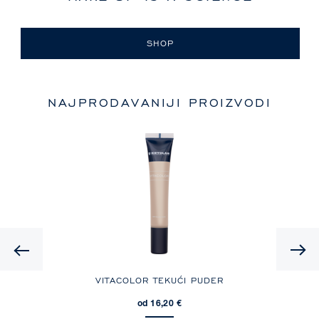
SHOP
NAJPRODAVANIJI PROIZVODI
Previous
W
VITACOLOR TEKUĆI PUDER
od 16,20 €