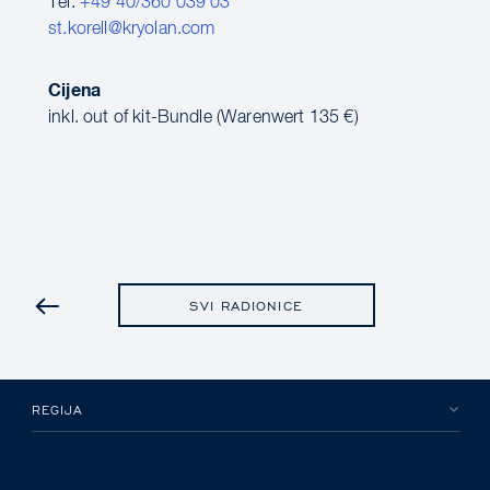
Tel:
+49 40/360 039 03
st.korell@kryolan.com
Cijena
inkl. out of kit-Bundle (Warenwert 135 €)
PRETHODNA
SVI RADIONICE
REGIJA