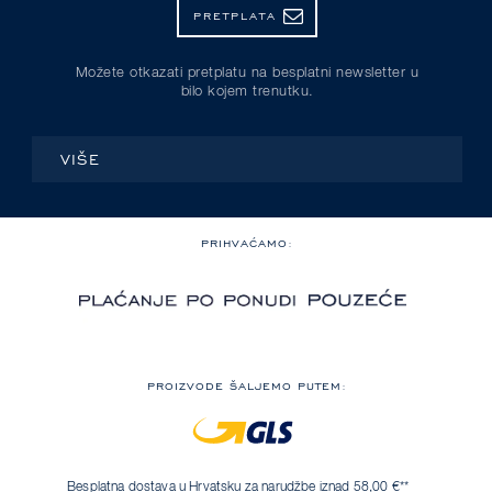
PRETPLATA
Možete otkazati pretplatu na besplatni newsletter u
bilo kojem trenutku.
VIŠE
PRIHVAĆAMO:
PROIZVODE ŠALJEMO PUTEM:
Besplatna dostava u Hrvatsku za narudžbe iznad 58,00 €**