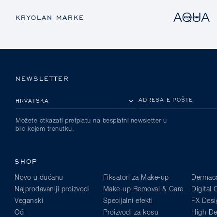
KRYOLAN MARKE
NEWSLETTER
MOLIMO ODABERITE DRŽAVU
ADRESA E-POŠTE
Možete otkazati pretplatu na besplatni newsletter u
bilo kojem trenutku.
SHOP
Novo u dućanu
Fiksatori za Make-up
Dermaco
Najprodavaniji proizvodi
Make-up Removal & Care
Digital
Veganski
Specijalni efekti
FX Desi
Oči
Proizvodi za kosu
High Def