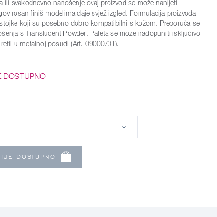
fa ili svakodnevno nanošenje ovaj proizvod se može nanijeti
gov rosan finiš modelima daje svjež izgled. Formulacija proizvoda
stojke koji su posebno dobro kompatibilni s kožom. Preporuča se
šenja s Translucent Powder. Paleta se može nadopuniti isključivo
refil u metalnoj posudi (Art. 09000/01).
E DOSTUPNO