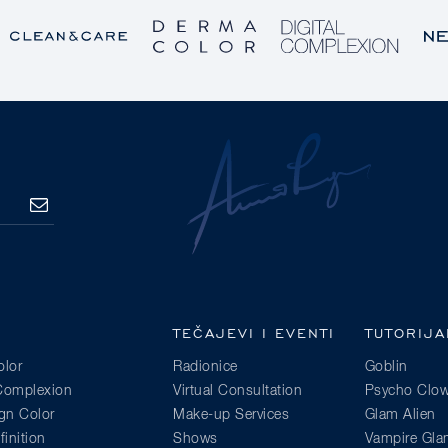
PRETPLATA
TEČAJEVI I EVENTI
TUTORIJA
lor
Radionice
Goblin
 Complexion
Virtual Consultation
Psycho Clo
gn Color
Make-up Services
Glam Alien
inition
Shows
Vampire Gl