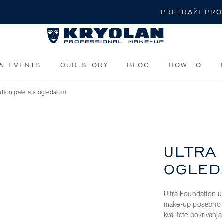
Pretraži
& EVENTS
OUR STORY
BLOG
HOW TO
ation paleta s ogledalom
ULTRA
OGLED
Ultra Foundation u
make-up posebno f
kvalitete pokrivanj