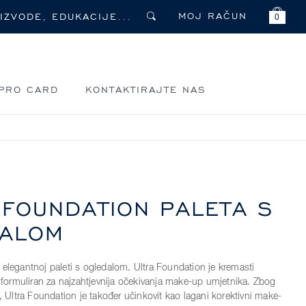
MOJ RAČUN
0
PRO CARD
KONTAKTIRAJTE NAS
 FOUNDATION PALETA S
ALOM
 elegantnoj paleti s ogledalom. Ultra Foundation je kremasti
ormuliran za najzahtjevnija očekivanja make-up umjetnika. Zbog
a, Ultra Foundation je također učinkovit kao lagani korektivni make-