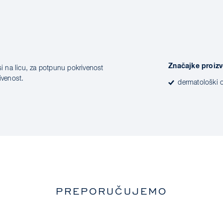
Značajke proiz
si na licu, za potpunu pokrivenost
ivenost.
dermatološki 
PREPORUČUJEMO