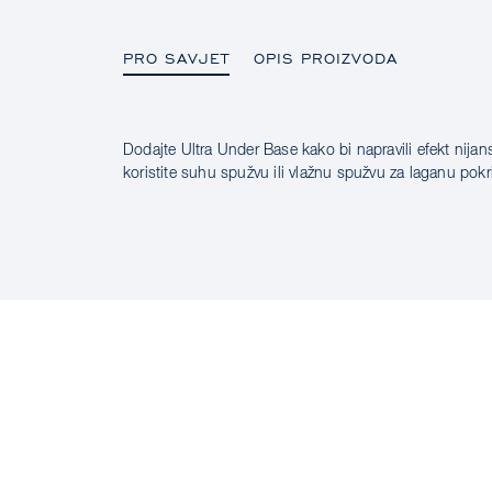
PRO SAVJET
OPIS PROIZVODA
Dodajte Ultra Under Base kako bi napravili efekt nijan
PRO SAVJET
koristite suhu spužvu ili vlažnu spužvu za laganu pokr
OPIS PROIZVODA