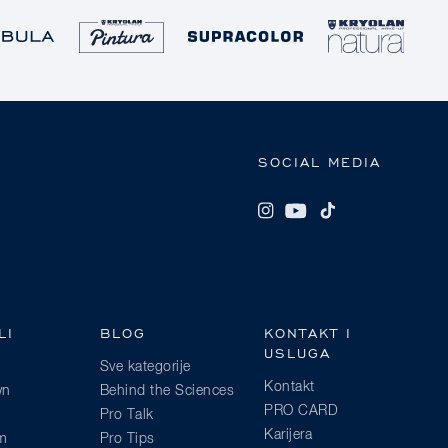
SOCIAL MEDIA
LI
BLOG
KONTAKT I
USLUGA
Sve kategorije
Kontakt
wn
Behind the Sciences
PRO CARD
Pro Talk
Karijera
am
Pro Tips