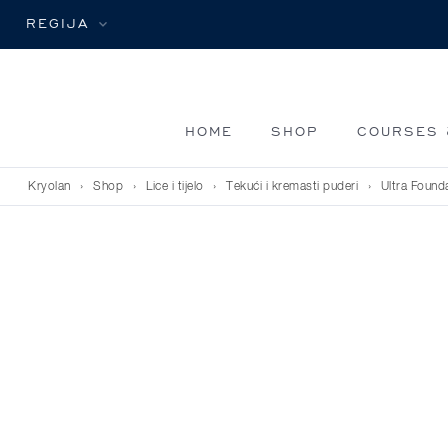
REGIJA
HOME
SHOP
COURSES 
Kryolan
›
Shop
›
Lice i tijelo
›
Tekući i kremasti puderi
›
Ultra Found