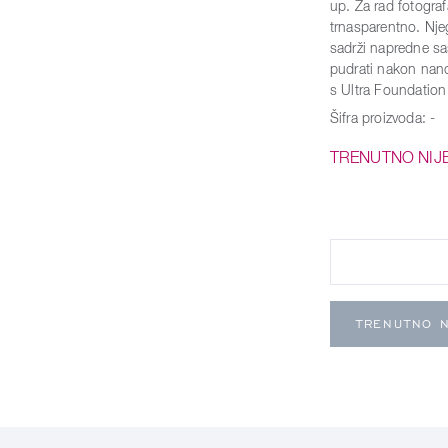
up. Za rad fotogra
trnasparentno. Nje
sadrži napredne sa
pudrati nakon nano
s Ultra Foundation 
Šifra proizvoda:
-
TRENUTNO NIJ