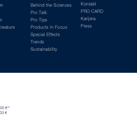
Kontakt
wn
Behind the Sciences
PRO CARD
Pro Talk
Karijera
am
Pro Tips
Press
reature
Products in Focus
Special Effects
Trends
Sustainability
00 €**
,00 €