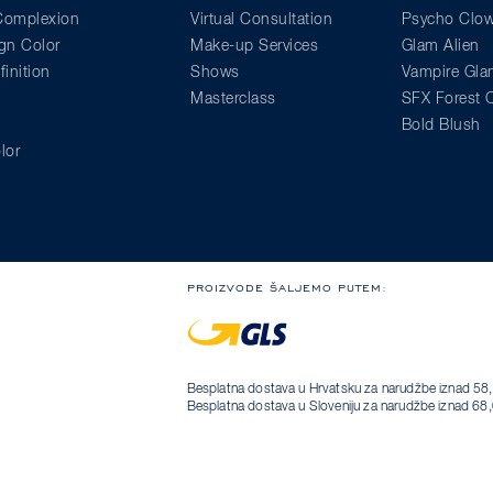
 Complexion
Virtual Consultation
Psycho Clo
gn Color
Make-up Services
Glam Alien
inition
Shows
Vampire Gl
Masterclass
SFX Forest C
Bold Blush
lor
PROIZVODE ŠALJEMO PUTEM:
Besplatna dostava u Hrvatsku za narudžbe iznad 58,
Besplatna dostava u Sloveniju za narudžbe iznad 68