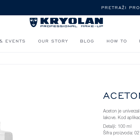
Pretraži
& EVENTS
OUR STORY
BLOG
HOW TO
ACETO
Aceton je univerzal
lakove. Kod aplikac
Detalji:
100 ml
Šifra proizvoda:
02