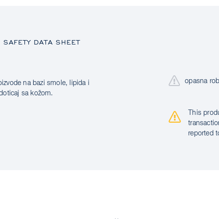
SAFETY DATA SHEET
opasna ro
izvode na bazi smole, lipida i
 doticaj sa kožom.
This prod
transactio
reported t