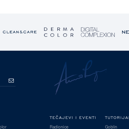
PRETPLATA
TEČAJEVI I EVENTI
TUTORIJA
lor
Radionice
Goblin