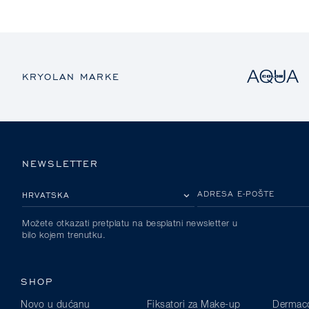
KRYOLAN MARKE
NEWSLETTER
MOLIMO ODABERITE DRŽAVU
ADRESA E-POŠTE
Možete otkazati pretplatu na besplatni newsletter u
bilo kojem trenutku.
SHOP
Novo u dućanu
Fiksatori za Make-up
Dermaco