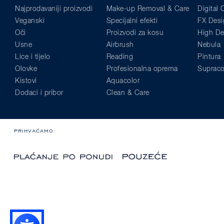
Najprodavaniji proizvodi
Make-up Removal & Care
Digital
Veganski
Specijalni efekti
FX Desi
Oči
Proizvodi za kosu
High Def
Usne
Airbrush
Nebula
Lice i tijelo
Reading
Pintura
Olovke
Profesionalna oprema
Supraco
Kistovi
Aquacolor
Dodaci i pribor
Clean & Care
PRIHVAĆAMO: