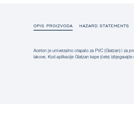
OPIS PROIZVODA
HAZARD STATEMENTS
Aceton je univerzalno otapalo za PVC (Glatzan) i za pro
OPIS PROIZVODA
lakove. Kod aplikacije Glatzan kape (ćele) izbjegavajte
HAZARD STATEMENTS
SAFETY DATA SHEET