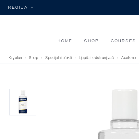
REGIJA
HOME
SHOP
COURSES 
Kryolan
›
Shop
›
Specijalni efekti
›
Ljepila i odstranjivači
›
Acetone