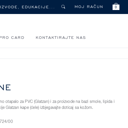
MOJ RAČUN
0
PRO CARD
KONTAKTIRAJTE NAS
NE
no otapalo za PVC (Glatzan) i za proizvode na bazi smole, lipida i
ije Glatzan kape (ćele) izbjegavajte doticaj sa kožom.
724/00