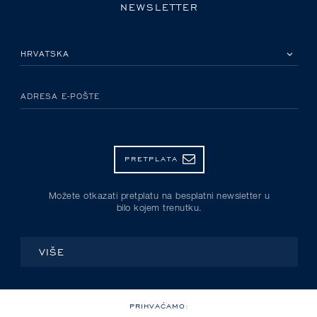
NEWSLETTER
MOLIMO ODABERITE DRŽAVU
ADRESA E-POŠTE
PRETPLATA
Možete otkazati pretplatu na besplatni newsletter u
bilo kojem trenutku.
VIŠE
PRIHVAĆAMO: