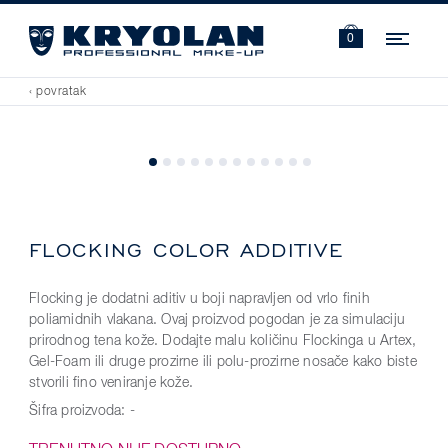
Navi
0
‹ povratak
FLOCKING COLOR ADDITIVE
Flocking je dodatni aditiv u boji napravljen od vrlo finih
poliamidnih vlakana. Ovaj proizvod pogodan je za simulaciju
prirodnog tena kože. Dodajte malu količinu Flockinga u Artex,
Gel-Foam ili druge prozirne ili polu-prozirne nosače kako biste
stvorili fino veniranje kože.
Šifra proizvoda:
-