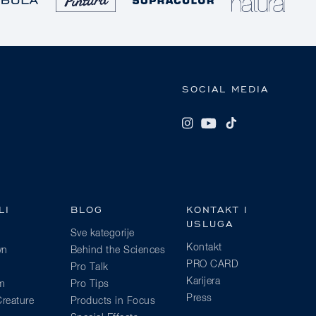
SOCIAL MEDIA
LI
BLOG
KONTAKT I
USLUGA
Sve kategorije
Kontakt
wn
Behind the Sciences
PRO CARD
Pro Talk
Karijera
am
Pro Tips
Press
reature
Products in Focus