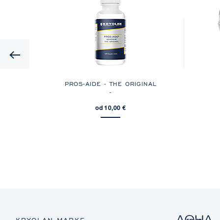
Previous
KE-
PROS-AIDE - THE ORIGINAL
8
-
od 10,00 €
KRYOLAN MARKE