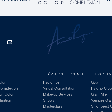
PRETPLATA
TEČAJEVI I EVENTI
TUTORIJA
lor
Radionice
Goblin
 Complexion
Virtual Consultation
Psycho Clo
gn Color
Make-up Services
Glam Alien
inition
Shows
Vampire Gl
Masterclass
SFX Forest C