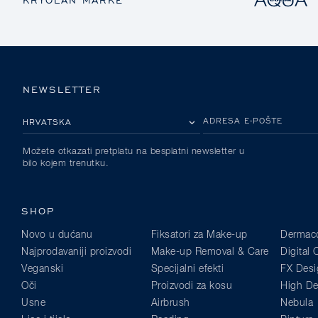
NEWSLETTER
MOLIMO ODABERITE DRŽAVU
ADRESA E-POŠTE
Možete otkazati pretplatu na besplatni newsletter u
bilo kojem trenutku.
SHOP
Novo u dućanu
Fiksatori za Make-up
Dermaco
Najprodavaniji proizvodi
Make-up Removal & Care
Digital
Veganski
Specijalni efekti
FX Desi
Oči
Proizvodi za kosu
High Def
Usne
Airbrush
Nebula