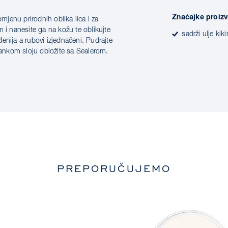
Značajke proiz
omjenu prirodnih oblika lica i za
 i nanesite ga na kožu te oblikujte
sadrži ulje kikir
enija a rubovi izjednačeni. Pudrajte
ankom sloju obložite sa Sealerom.
PREPORUČUJEMO