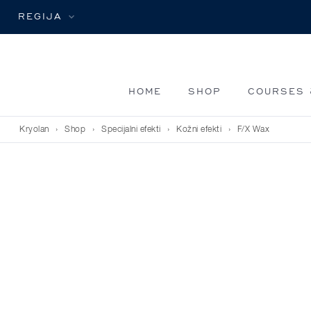
REGIJA
HOME
SHOP
COURSES 
Kryolan
›
Shop
›
Specijalni efekti
›
Kožni efekti
›
F/X Wax