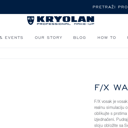
Pretraži
& EVENTS
OUR STORY
BLOG
HOW TO
F/X W
F/X vosak je vosak 
realnu simulaciju 
oblikujte s prstim
izjednačeni. Pudr
sloju obložite sa 