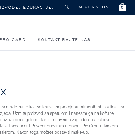
MOJ RAČUN
0
PRO CARD
KONTAKTIRAJTE NAS
AX
za modeliranje koji se koristi za promjenu prirodnih oblika lica i za
ozljeda. Uzmite proizvod sa spatulom i nanesite ga na kožu te
a navlaženim s gelom. Tako je površina zaglađenija a rubovi
ajte s Translucent Powder puderom u prahu. Površinu u tankom
Sealerom. Nakon toga možete postaviti make-up.