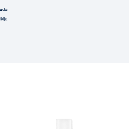
voda
ikija