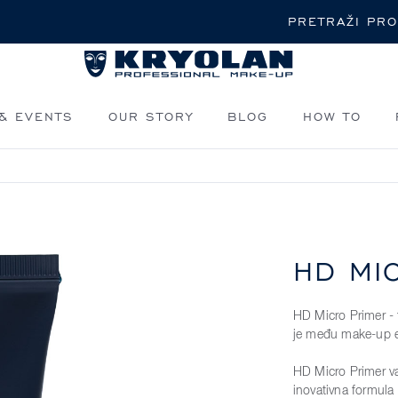
Pretraži
& EVENTS
OUR STORY
BLOG
HOW TO
HD MI
HD Micro Primer - 
je među make-up en
HD Micro Primer va
inovativna formula 