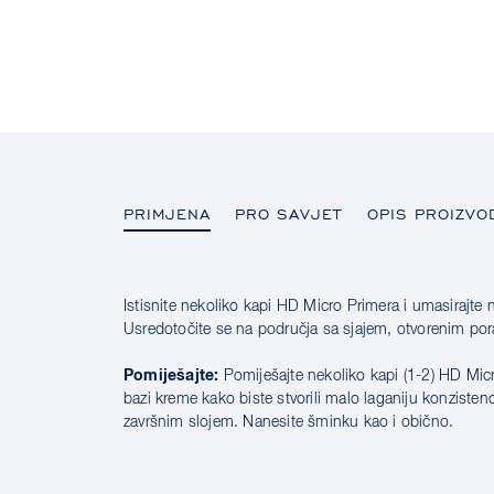
PRIMJENA
PRO SAVJET
OPIS PROIZVO
Istisnite nekoliko kapi HD Micro Primera i umasirajte 
PRIMJENA
Usredotočite se na područja sa sjajem, otvorenim por
Pomiješajte:
Pomiješajte nekoliko kapi (1-2) HD Mic
bazi kreme kako biste stvorili malo laganiju konzistenc
završnim slojem. Nanesite šminku kao i obično.
PRO SAVJET
OPIS PROIZVODA
SASTOJCI