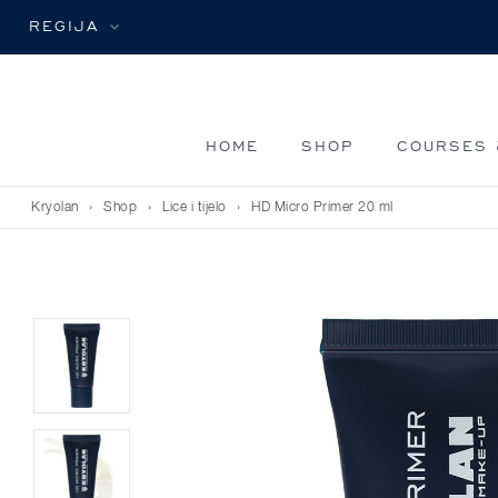
REGIJA
HOME
SHOP
COURSES 
Kryolan
›
Shop
›
Lice i tijelo
›
HD Micro Primer 20 ml