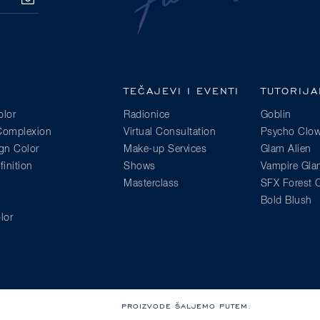
PRETPLATA
TEČAJEVI I EVENTI
TUTORIJA
lor
Radionice
Goblin
 Complexion
Virtual Consultation
Psycho Clo
gn Color
Make-up Services
Glam Alien
inition
Shows
Vampire Gl
Masterclass
SFX Forest C
Bold Blush
lor
PROIZVODE ŠALJEMO PUTEM: