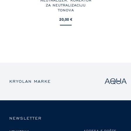
NU
NEUTRALIZER, KOREKTOR
ZA NEUTRALIZACIJU
TONOVA
20,00 €
KRYOLAN MARKE
NEWSLETTER
MOLIMO ODABERITE DRŽAVU
ADRESA E-POŠTE