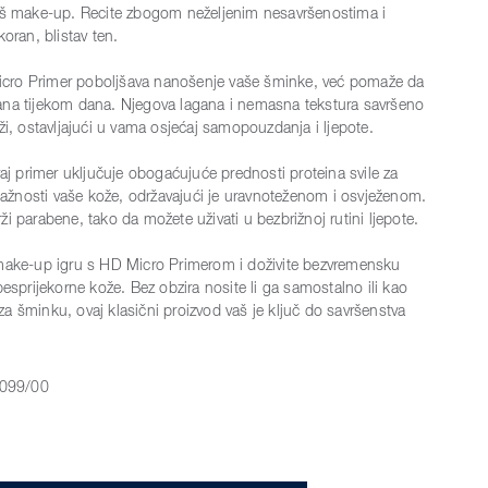
aš make-up. Recite zbogom neželjenim nesavršenostima i
koran, blistav ten.
ro Primer poboljšava nanošenje vaše šminke, već pomaže da
ana tijekom dana. Njegova lagana i nemasna tekstura savršeno
ži, ostavljajući u vama osjećaj samopouzdanja i ljepote.
vaj primer uključuje obogaćujuće prednosti proteina svile za
vlažnosti vaše kože, održavajući je uravnoteženom i osvježenom.
i parabene, tako da možete uživati u bezbrižnoj rutini ljepote.
 make-up igru s HD Micro Primerom i doživite bezvremensku
besprijekorne kože. Bez obzira nosite li ga samostalno ili kao
a šminku, ovaj klasični proizvod vaš je ključ do savršenstva
099/00