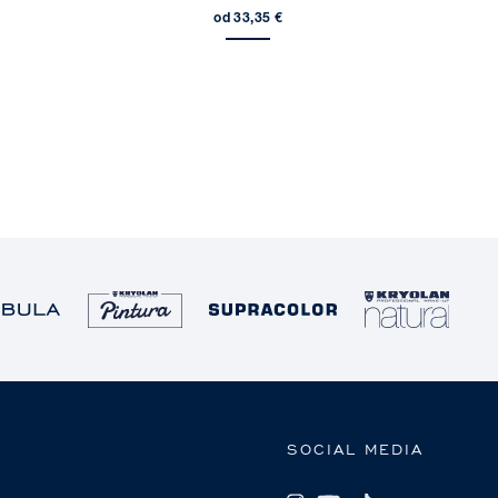
P
od 33,35 €
SOCIAL MEDIA