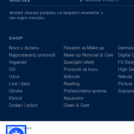
Možete otkazati pretplatu na besplatni newsletter u
bilo kojem trenutku.
SHOP
Novo u dućanu
Fiksatori za Make-up
Dermaco
Najprodavaniji proizvodi
Make-up Removal & Care
Digital
Veganski
Specijalni efekti
FX Desi
Oči
Proizvodi za kosu
High Def
Usne
Airbrush
Nebula
Lice i tijelo
Reading
Pintura
Olovke
Profesionalna oprema
Supraco
Kistovi
Aquacolor
Dodaci i pribor
Clean & Care
PRIHVAĆAMO: