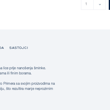
DA
SASTOJCI
na lice prije nanošenja šminke.
ama ili finim borama.
ro Primera sa svojim proizvodima na
iju, što rezultira manje neprozirnim