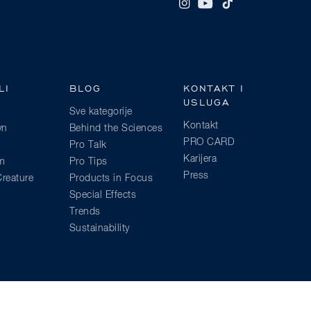
LI
BLOG
KONTAKT I
USLUGA
Sve kategorije
Kontakt
wn
Behind the Sciences
PRO CARD
Pro Talk
Karijera
am
Pro Tips
Press
reature
Products in Focus
Special Effects
Trends
Sustainability