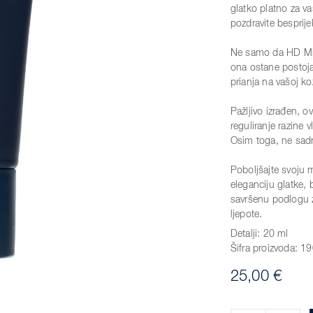
glatko platno za v
pozdravite besprije
Ne samo da HD Mic
ona ostane postoj
prianja na vašoj ko
Pažljivo izrađen, o
reguliranje razine 
Osim toga, ne sadrž
Poboljšajte svoju
eleganciju glatke, 
savršenu podlogu z
ljepote.
Detalji:
20 ml
Šifra proizvoda:
19
25,00 €