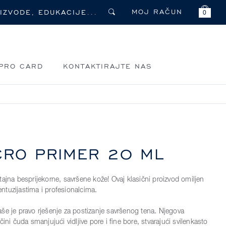
MOJ RAČUN
0
PRO CARD
KONTAKTIRAJTE NAS
CRO PRIMER 20 ML
tajna besprijekorne, savršene kože! Ovaj klasični proizvod omiljen
tuzijastima i profesionalcima.
še je pravo rješenje za postizanje savršenog tena. Njegova
čini čuda smanjujući vidljive pore i fine bore, stvarajući svilenkasto