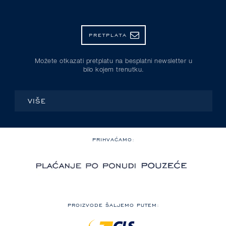
PRETPLATA
Možete otkazati pretplatu na besplatni newsletter u
bilo kojem trenutku.
VIŠE
PRIHVAĆAMO:
PROIZVODE ŠALJEMO PUTEM: