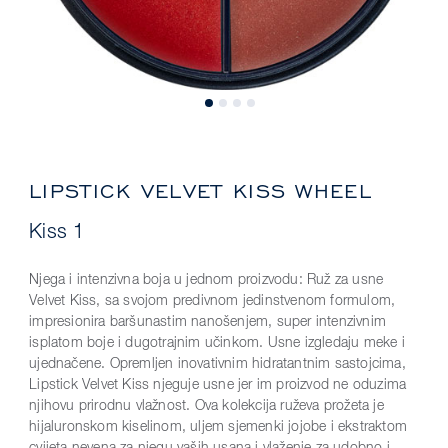
LIPSTICK VELVET KISS WHEEL
Kiss 1
Njega i intenzivna boja u jednom proizvodu: Ruž za usne
Velvet Kiss, sa svojom predivnom jedinstvenom formulom,
impresionira baršunastim nanošenjem, super intenzivnim
isplatom boje i dugotrajnim učinkom. Usne izgledaju meke i
ujednačene. Opremljen inovativnim hidratantnim sastojcima,
Lipstick Velvet Kiss njeguje usne jer im proizvod ne oduzima
njihovu prirodnu vlažnost. Ova kolekcija ruževa prožeta je
hijaluronskom kiselinom, uljem sjemenki jojobe i ekstraktom