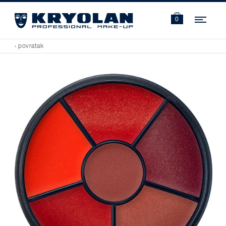
Navi
0
‹ povratak