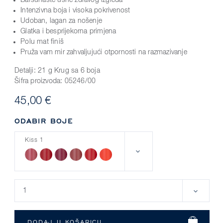
Baršunaste usne zdravog izgleda
Intenzivna boja i visoka pokrivenost
Udoban, lagan za nošenje
Glatka i besprijekorna primjena
Polu mat finiš
Pruža vam mir zahvaljujući otpornosti na razmazivanje
Detalji:
21 g Krug sa 6 boja
Šifra proizvoda:
05246/00
45,00 €
ODABIR BOJE
Kiss 1