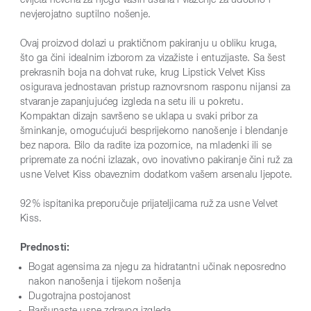
cvijeta nevena za njegu vaših usana i vlaženje za udobno i
nevjerojatno suptilno nošenje.
Ovaj proizvod dolazi u praktičnom pakiranju u obliku kruga,
što ga čini idealnim izborom za vizažiste i entuzijaste. Sa šest
prekrasnih boja na dohvat ruke, krug Lipstick Velvet Kiss
osigurava jednostavan pristup raznovrsnom rasponu nijansi za
stvaranje zapanjujućeg izgleda na setu ili u pokretu.
Kompaktan dizajn savršeno se uklapa u svaki pribor za
šminkanje, omogućujući besprijekorno nanošenje i blendanje
bez napora. Bilo da radite iza pozornice, na mladenki ili se
pripremate za noćni izlazak, ovo inovativno pakiranje čini ruž za
usne Velvet Kiss obaveznim dodatkom vašem arsenalu ljepote.
92% ispitanika preporučuje prijateljicama ruž za usne Velvet
Kiss.
Prednosti:
Bogat agensima za njegu za hidratantni učinak neposredno
nakon nanošenja i tijekom nošenja
Dugotrajna postojanost