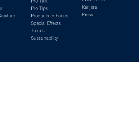
Pro Talk
Karijera
am
Pro Tips
Press
reature
Products in Focus
Special Effects
Trends
Sustainability
00 €**
,00 €