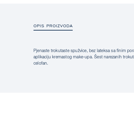
OPIS PROIZVODA
Pjenaste trokutaste spužvice, bez lateksa sa finim p
OPIS PROIZVODA
aplikaciju kremastog make-upa. Šest narezanih trokuta
celofan.