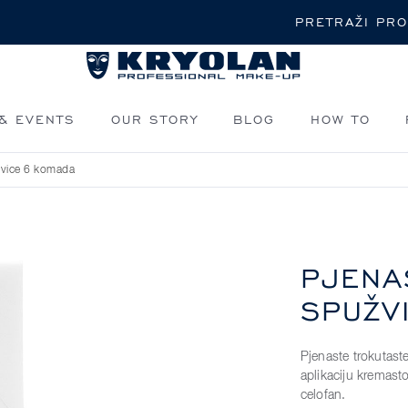
Pretraži
& EVENTS
OUR STORY
BLOG
HOW TO
žvice 6 komada
PJENA
SPUŽV
Pjenaste trokutast
aplikaciju kremast
celofan.