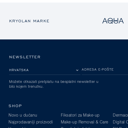
KRYOLAN MARKE
NEWSLETTER
MOLIMO ODABERITE DRŽAVU
ADRESA E-POŠTE
Možete otkazati pretplatu na besplatni newsletter u
bilo kojem trenutku.
SHOP
Novo u dućanu
Fiksatori za Make-up
Dermaco
Najprodavaniji proizvodi
Make-up Removal & Care
Digital