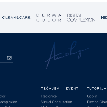
PRETPLATA
TEČAJEVI I EVENTI
TUTORIJA
lor
Radionice
Goblin
 Complexion
Virtual Consultation
Psycho Clo