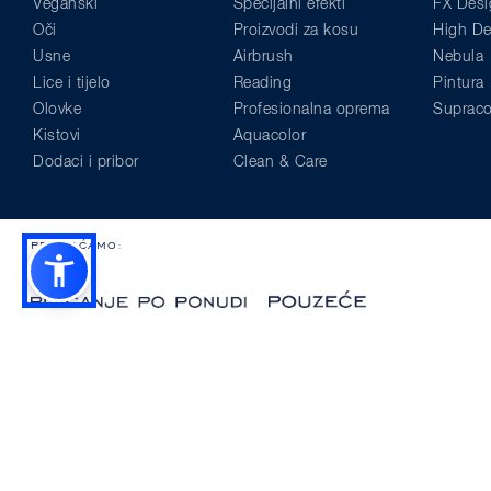
Veganski
Specijalni efekti
FX Desi
Oči
Proizvodi za kosu
High Def
Usne
Airbrush
Nebula
Lice i tijelo
Reading
Pintura
Olovke
Profesionalna oprema
Supraco
Kistovi
Aquacolor
Dodaci i pribor
Clean & Care
PRIHVAĆAMO:
© Kryolan 2026
Mogućnosti dostave
Opći uvjeti
Jednostrani raskid ug