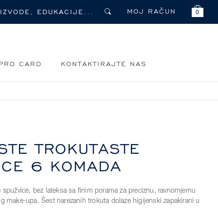
MOJ RAČUN
0
PRO CARD
KONTAKTIRAJTE NAS
STE TROKUTASTE
ICE 6 KOMADA
e spužvice, bez lateksa sa finim porama za preciznu, ravnomjernu
og make-upa. Šest narezanih trokuta dolaze higijenski zapakirani u