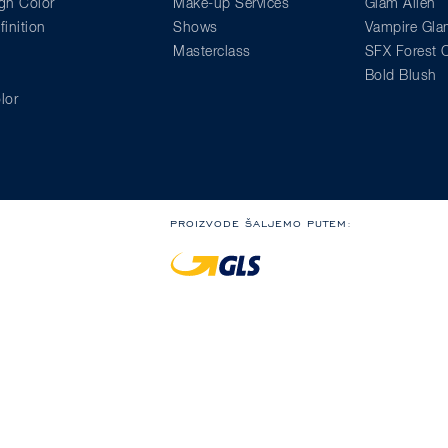
gn Color
Make-up Services
Glam Alien
inition
Shows
Vampire Gl
Masterclass
SFX Forest C
Bold Blush
lor
PROIZVODE ŠALJEMO PUTEM:
Besplatna dostava u Hrvatsku za narudžbe iznad 58,
Besplatna dostava u Sloveniju za narudžbe iznad 68
ovora
Izjava o privatnosti
Kodeks ponašanja
Whistleblowing
Pravne napomene