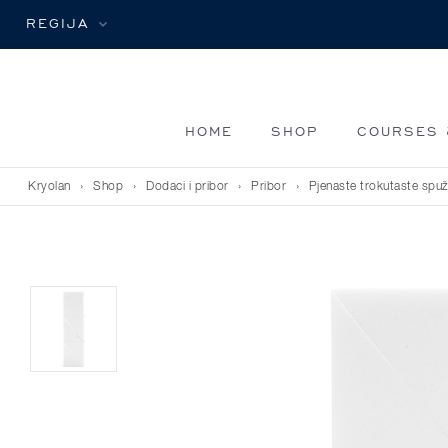
REGIJA
HOME
SHOP
COURSES 
Kryolan
›
Shop
›
Dodaci i pribor
›
Pribor
›
Pjenaste trokutaste spu