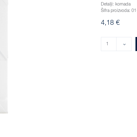
Detalji:
komada
Šifra proizvoda:
01
4,18 €