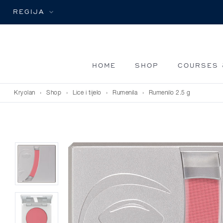
REGIJA
HOME
SHOP
COURSES 
Kryolan
›
Shop
›
Lice i tijelo
›
Rumenila
›
Rumenilo 2.5 g