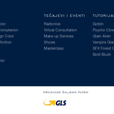
TEČAJEVI I EVENTI
TUTORIJA
lor
Radionice
Goblin
 Complexion
Virtual Consultation
Psycho Clo
gn Color
Make-up Services
Glam Alien
inition
Shows
Vampire Gl
Masterclass
SFX Forest C
Bold Blush
lor
PROIZVODE ŠALJEMO PUTEM: