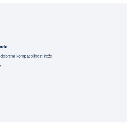
voda
odobrena kompatibilnost kože
e