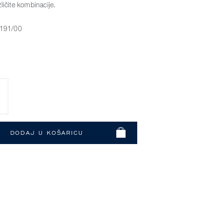
ličite kombinacije.
191/00