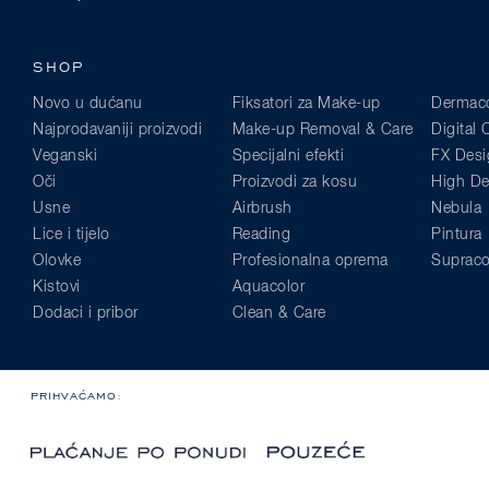
SHOP
Novo u dućanu
Fiksatori za Make-up
Dermaco
Najprodavaniji proizvodi
Make-up Removal & Care
Digital
Veganski
Specijalni efekti
FX Desi
Oči
Proizvodi za kosu
High Def
Usne
Airbrush
Nebula
Lice i tijelo
Reading
Pintura
Olovke
Profesionalna oprema
Supraco
Kistovi
Aquacolor
Dodaci i pribor
Clean & Care
PRIHVAĆAMO: