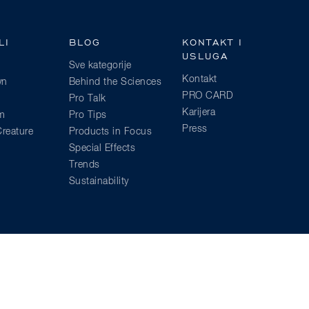
LI
BLOG
KONTAKT I
USLUGA
Sve kategorije
Kontakt
wn
Behind the Sciences
PRO CARD
Pro Talk
Karijera
am
Pro Tips
Press
reature
Products in Focus
Special Effects
Trends
Sustainability