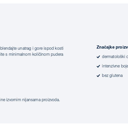
Značajke proiz
lendajte unatrag i gore ispod kosti
čnite s minimalnom količinom pudera
dermatološki 
intenzivne boj
bez glutena
čne izvornim nijansama proizvoda.