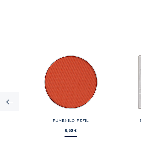
Previous
SIC
RUMENILO REFIL
8,50 €