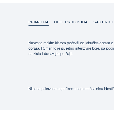
PRIMJENA
OPIS PROIZVODA
SASTOJCI
Nanesite mekim kistom počevši od jabučica obraza o b
PRIMJENA
obraza. Rumenilo je izuzetno intenzivne boje, pa po
na kistu i dodavajte po želji.
OPIS PROIZVODA
SASTOJCI
Nijanse prikazane u grafikonu boja možda nisu identi