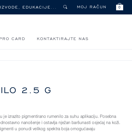
MOJ RAČUN
0
PRO CARD
KONTAKTIRAJTE NAS
ILO 2.5 G
je izrazito pigmentirano rumenilo za suhu aplikaciju. Posebna
ednostavno nanošenje i ostavlja nježan baršunasti osjećaj na koži.
 pigmenti u ponudi velikog spektra boja omogućavaju