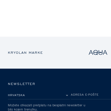
KRYOLAN MARKE
NEWSLETTER
MOLIMO ODABERITE DRŽAVU
ADRESA E-POŠTE
Možete otkazati pretplatu na besplatni newsletter u
bilo kojem trenutku.