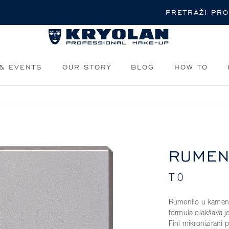
Pretraži
& EVENTS
OUR STORY
BLOG
HOW TO
RUMEN
T 0
Rumenilo u kamenu 
formula olakšava j
Fini mikronizirani