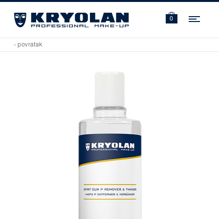
Navi
0
‹ povratak