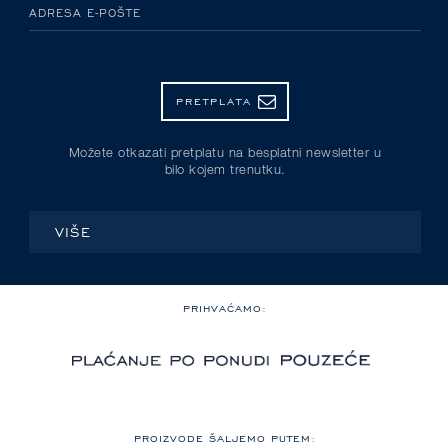
ADRESA E-POŠTE
PRETPLATA
Možete otkazati pretplatu na besplatni newsletter u
bilo kojem trenutku.
VIŠE
PRIHVAĆAMO:
PROIZVODE ŠALJEMO PUTEM: