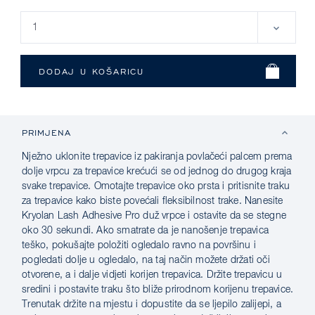
PRIMJENA
Nježno uklonite trepavice iz pakiranja povlačeći palcem prema
dolje vrpcu za trepavice krećući se od jednog do drugog kraja
svake trepavice. Omotajte trepavice oko prsta i pritisnite traku
za trepavice kako biste povećali fleksibilnost trake. Nanesite
Kryolan Lash Adhesive Pro duž vrpce i ostavite da se stegne
oko 30 sekundi. Ako smatrate da je nanošenje trepavica
teško, pokušajte položiti ogledalo ravno na površinu i
pogledati dolje u ogledalo, na taj način možete držati oči
otvorene, a i dalje vidjeti korijen trepavica. Držite trepavicu u
sredini i postavite traku što bliže prirodnom korijenu trepavice.
Trenutak držite na mjestu i dopustite da se ljepilo zalijepi, a