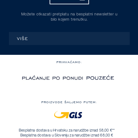
Možete otkazati pretplatu na besplatni newsletter u
bilo kojem trenutku.
VIŠE
PRIHVAĆAMO:
PROIZVODE ŠALJEMO PUTEM:
Besplatna dostava u Hrvatsku za narudžbe iznad 58,00 €**
Besplatna dostava u Sloveniju za narudžbe iznad 68,00 €