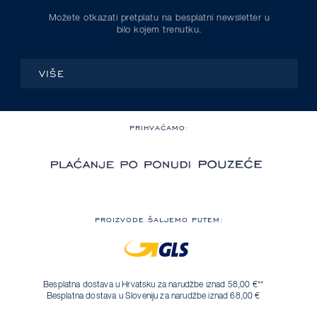
Možete otkazati pretplatu na besplatni newsletter u
bilo kojem trenutku.
VIŠE
PRIHVAĆAMO:
PROIZVODE ŠALJEMO PUTEM:
Besplatna dostava u Hrvatsku za narudžbe iznad 58,00 €**
Besplatna dostava u Sloveniju za narudžbe iznad 68,00 €