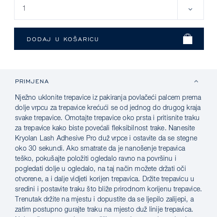
PRIMJENA
Nježno uklonite trepavice iz pakiranja povlačeći palcem prema
dolje vrpcu za trepavice krećući se od jednog do drugog kraja
svake trepavice. Omotajte trepavice oko prsta i pritisnite traku
za trepavice kako biste povećali fleksibilnost trake. Nanesite
Kryolan Lash Adhesive Pro duž vrpce i ostavite da se stegne
oko 30 sekundi. Ako smatrate da je nanošenje trepavica
teško, pokušajte položiti ogledalo ravno na površinu i
pogledati dolje u ogledalo, na taj način možete držati oči
otvorene, a i dalje vidjeti korijen trepavica. Držite trepavicu u
sredini i postavite traku što bliže prirodnom korijenu trepavice.
Trenutak držite na mjestu i dopustite da se ljepilo zalijepi, a
zatim postupno gurajte traku na mjesto duž linije trepavica.