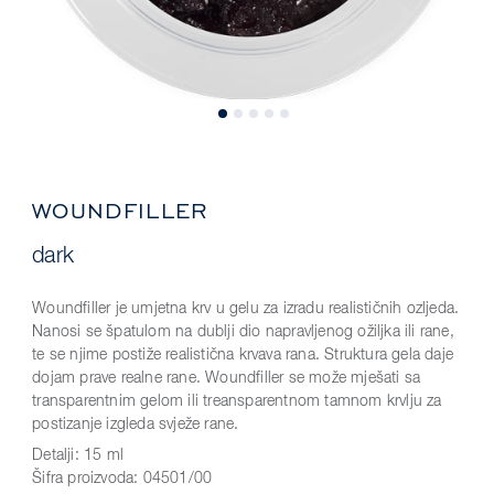
WOUNDFILLER
dark
Woundfiller je umjetna krv u gelu za izradu realističnih ozljeda.
Nanosi se špatulom na dublji dio napravljenog ožiljka ili rane,
te se njime postiže realistična krvava rana. Struktura gela daje
dojam prave realne rane. Woundfiller se može mješati sa
transparentnim gelom ili treansparentnom tamnom krvlju za
postizanje izgleda svježe rane.
Detalji:
15 ml
Šifra proizvoda:
04501/00