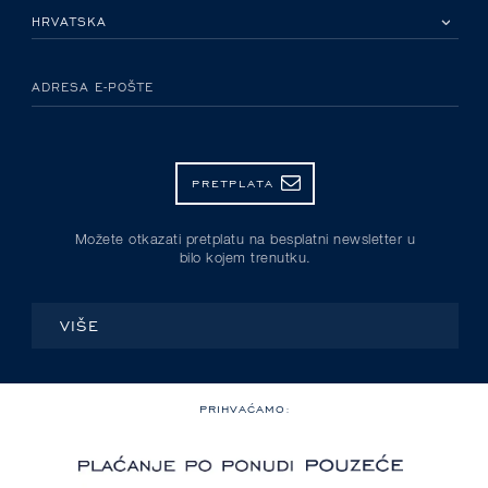
MOLIMO ODABERITE DRŽAVU
ADRESA E-POŠTE
PRETPLATA
Možete otkazati pretplatu na besplatni newsletter u
bilo kojem trenutku.
VIŠE
PRIHVAĆAMO: