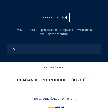
PRETPLATA
Možete otkazati pretplatu na besplatni newsletter u
bilo kojem trenutku.
VIŠE
PRIHVAĆAMO:
PROIZVODE ŠALJEMO PUTEM: