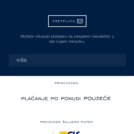
PRETPLATA
Možete otkazati pretplatu na besplatni newsletter u
bilo kojem trenutku.
VIŠE
PRIHVAĆAMO:
PROIZVODE ŠALJEMO PUTEM: