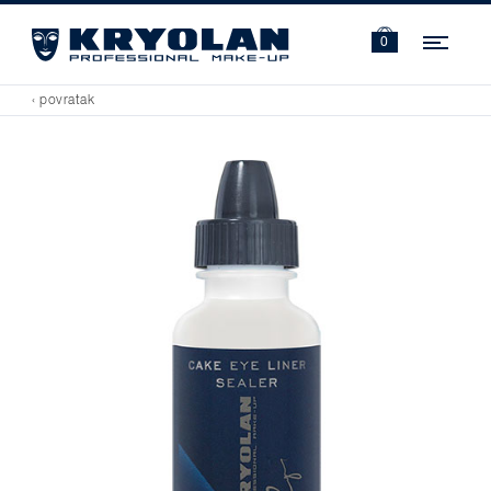
Navi
0
‹ povratak