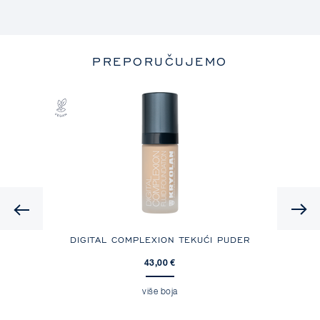
PREPORUČUJEMO
Previous
A ZA
DIGITAL COMPLEXION TEKUĆI PUDER
DI
KORE
43,00 €
više boja