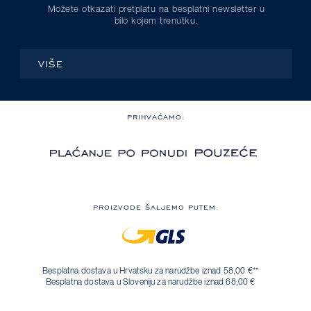
Možete otkazati pretplatu na besplatni newsletter u
bilo kojem trenutku.
VIŠE
PRIHVAĆAMO:
PROIZVODE ŠALJEMO PUTEM:
Besplatna dostava u Hrvatsku za narudžbe iznad 58,00 €**
Besplatna dostava u Sloveniju za narudžbe iznad 68,00 €