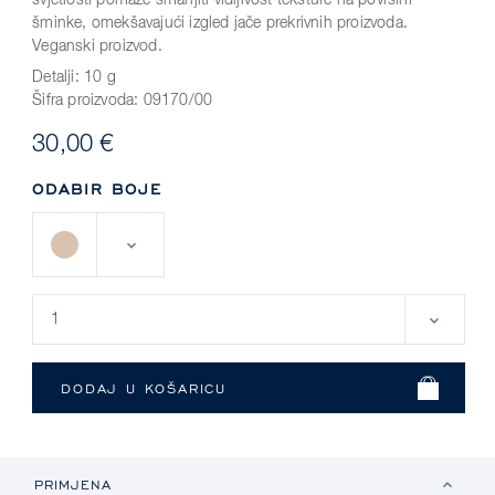
svjetlosti pomaže smanjiti vidljivost teksture na površini
šminke, omekšavajući izgled jače prekrivnih proizvoda.
Veganski proizvod.
Detalji:
10 g
Šifra proizvoda:
09170/00
30,00 €
ODABIR BOJE
PRIMJENA