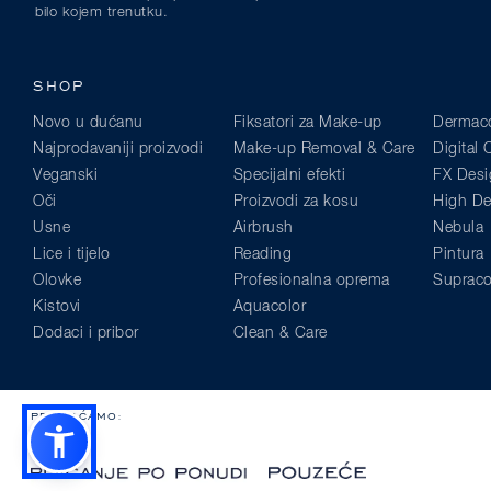
bilo kojem trenutku.
SHOP
Novo u dućanu
Fiksatori za Make-up
Dermaco
Najprodavaniji proizvodi
Make-up Removal & Care
Digital
Veganski
Specijalni efekti
FX Desi
Oči
Proizvodi za kosu
High Def
Usne
Airbrush
Nebula
Lice i tijelo
Reading
Pintura
Olovke
Profesionalna oprema
Supraco
Kistovi
Aquacolor
Dodaci i pribor
Clean & Care
PRIHVAĆAMO: