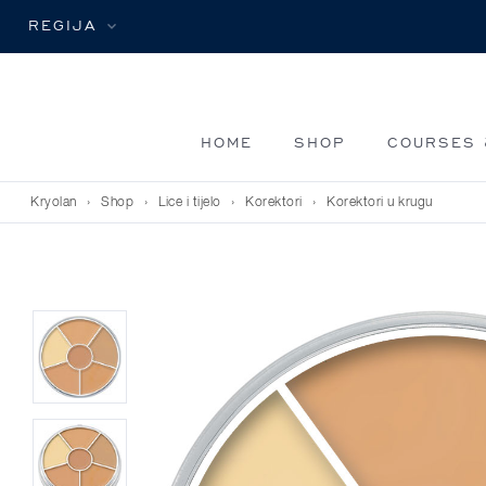
REGIJA
HOME
SHOP
COURSES 
Kryolan
›
Shop
›
Lice i tijelo
›
Korektori
›
Korektori u krugu