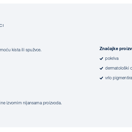
CI
Značajke proiz
omoću kista ili spužvce.
pokriva
dermatološki 
vrlo pigmentir
čne izvornim nijansama proizvoda.