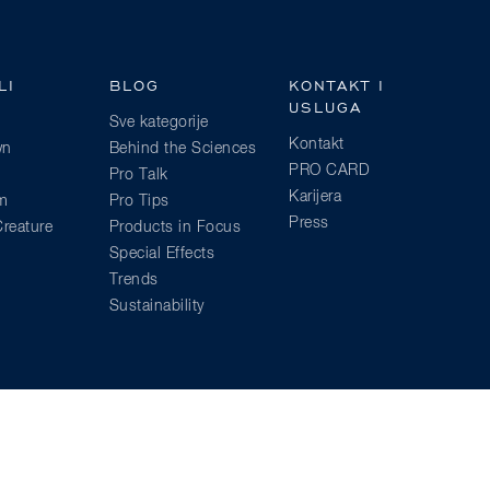
LI
BLOG
KONTAKT I
USLUGA
Sve kategorije
Kontakt
wn
Behind the Sciences
PRO CARD
Pro Talk
Karijera
am
Pro Tips
Press
reature
Products in Focus
Special Effects
Trends
Sustainability