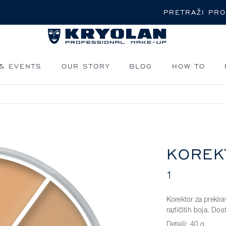
Pretraži
& EVENTS
OUR STORY
BLOG
HOW TO
KOREK
1
Korektor za prekir
različitih boja. Do
Detalji:
40 g