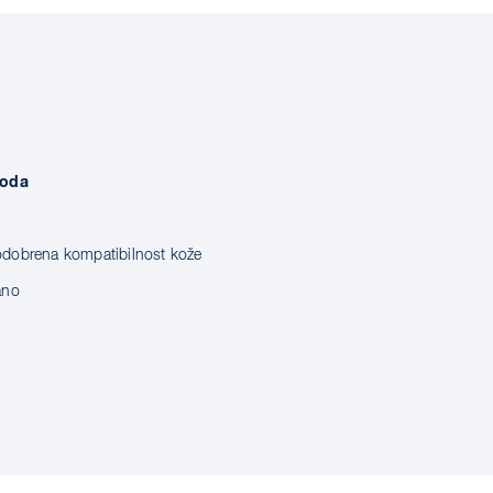
voda
odobrena kompatibilnost kože
ano