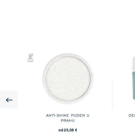
Previous
N
ANTI-SHINE PUDER U
DE
U
PRAHU
od 25,08 €