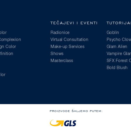
TEČAJEVI I EVENTI
TUTORIJA
lor
Radionice
Goblin
 Complexion
Virtual Consultation
Psycho Clo
gn Color
Make-up Services
Glam Alien
inition
Shows
Vampire Gl
Masterclass
SFX Forest C
Bold Blush
lor
PROIZVODE ŠALJEMO PUTEM: