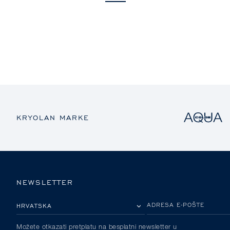
KRYOLAN MARKE
NEWSLETTER
MOLIMO ODABERITE DRŽAVU
ADRESA E-POŠTE
Možete otkazati pretplatu na besplatni newsletter u