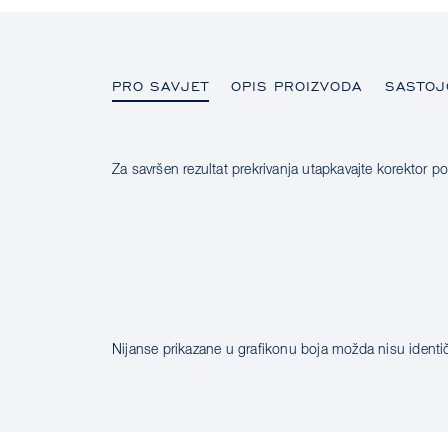
PRO SAVJET
OPIS PROIZVODA
SASTOJ
Za savršen rezultat prekrivanja utapkavajte korektor p
PRO SAVJET
OPIS PROIZVODA
SASTOJCI
Nijanse prikazane u grafikonu boja možda nisu identi