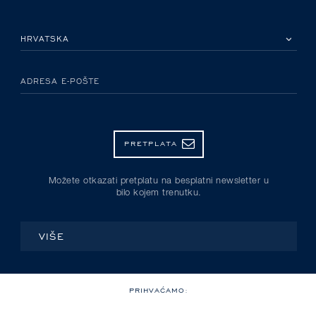
MOLIMO ODABERITE DRŽAVU
ADRESA E-POŠTE
PRETPLATA
Možete otkazati pretplatu na besplatni newsletter u
bilo kojem trenutku.
VIŠE
PRIHVAĆAMO: