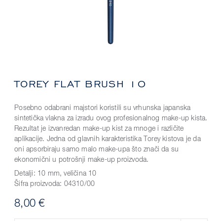
TOREY FLAT BRUSH 10
Posebno odabrani majstori koristili su vrhunska japanska
sintetička vlakna za izradu ovog profesionalnog make-up kista.
Rezultat je izvanredan make-up kist za mnoge i različite
aplikacije. Jedna od glavnih karakteristika Torey kistova je da
oni apsorbiraju samo malo make-upa što znači da su
ekonomični u potrošnji make-up proizvoda.
Detalji:
10 mm, veličina 10
Šifra proizvoda:
04310/00
8,00 €