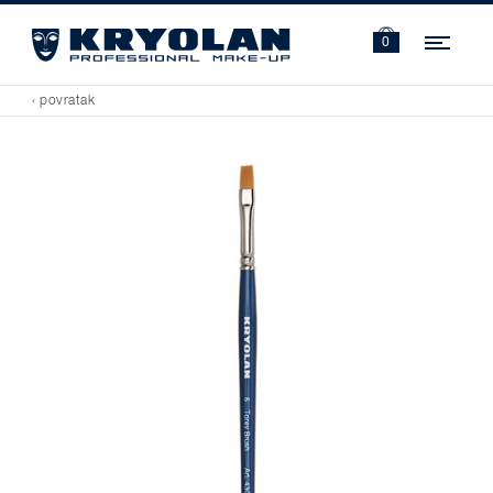
Navi
0
‹ povratak