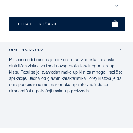
OPIS PROIZVODA
Posebno odabrani majstori koristili su vrhunska japanska
sintetička vlakna za izradu ovog profesionalnog make-up
kista. Rezultat je izvanredan make-up kist za mnoge i različite
aplikacije. Jedna od glavnih karakteristika Torey kistova je da
oni apsorbiraju samo malo make-upa što znači da su
ekonomični u potrošnji make-up proizvoda.