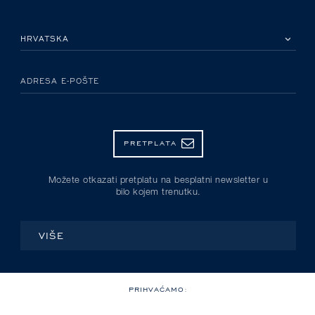
MOLIMO ODABERITE DRŽAVU
ADRESA E-POŠTE
PRETPLATA
Možete otkazati pretplatu na besplatni newsletter u
bilo kojem trenutku.
VIŠE
PRIHVAĆAMO: