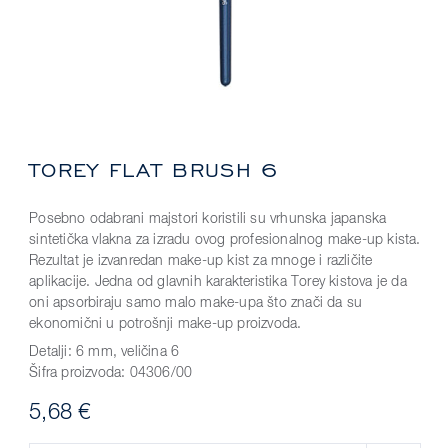
TOREY FLAT BRUSH 6
Posebno odabrani majstori koristili su vrhunska japanska
sintetička vlakna za izradu ovog profesionalnog make-up kista.
Rezultat je izvanredan make-up kist za mnoge i različite
aplikacije. Jedna od glavnih karakteristika Torey kistova je da
oni apsorbiraju samo malo make-upa što znači da su
ekonomični u potrošnji make-up proizvoda.
Detalji:
6 mm, veličina 6
Šifra proizvoda:
04306/00
5,68 €