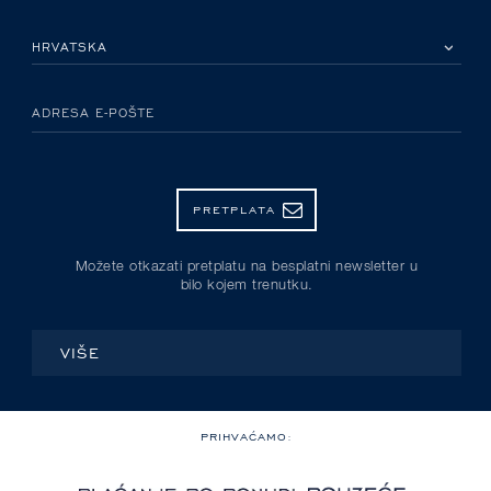
MOLIMO ODABERITE DRŽAVU
ADRESA E-POŠTE
PRETPLATA
Možete otkazati pretplatu na besplatni newsletter u
bilo kojem trenutku.
VIŠE
PRIHVAĆAMO: