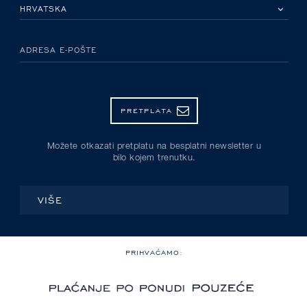
MOLIMO ODABERITE DRŽAVU
ADRESA E-POŠTE
PRETPLATA
Možete otkazati pretplatu na besplatni newsletter u
bilo kojem trenutku.
VIŠE
PRIHVAĆAMO: